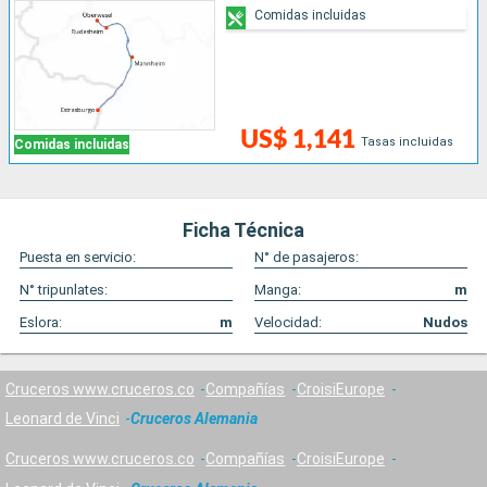
Comidas incluidas
US$ 1,141
Tasas incluidas
Comidas incluidas
Ficha Técnica
Puesta en servicio:
N° de pasajeros:
N° tripunlates:
Manga:
m
Eslora:
m
Velocidad:
Nudos
Cruceros www.cruceros.co
Compañías
CroisiEurope
Leonard de Vinci
Cruceros Alemania
Cruceros www.cruceros.co
Compañías
CroisiEurope