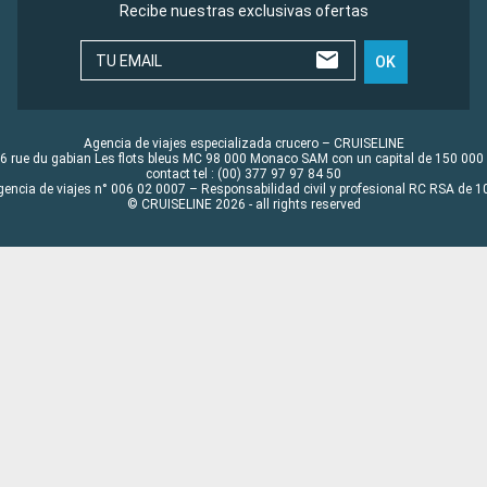
Recibe nuestras exclusivas ofertas
TU EMAIL
OK
Agencia de viajes especializada crucero – CRUISELINE
6 rue du gabian Les flots bleus MC 98 000 Monaco SAM con un capital de 150 000
contact tel : (00) 377 97 97 84 50
gencia de viajes n° 006 02 0007 – Responsabilidad civil y profesional RC RSA de
© CRUISELINE 2026 - all rights reserved