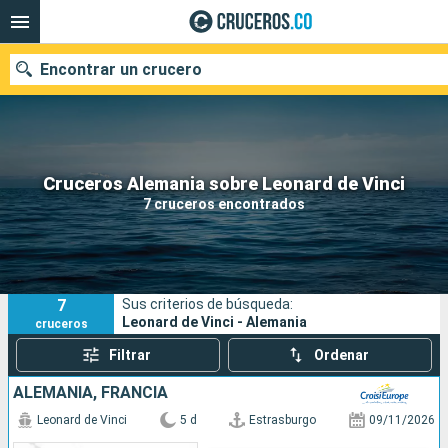
Encontrar un crucero
Cruceros Alemania sobre Leonard de Vinci
Fecha de salida
7 cruceros encontrados
Buscar
7
Sus criterios de búsqueda:
Leonard de Vinci - Alemania
cruceros
Filtrar
Ordenar
ALEMANIA, FRANCIA
Leonard de Vinci
5 d
Estrasburgo
09/11/2026