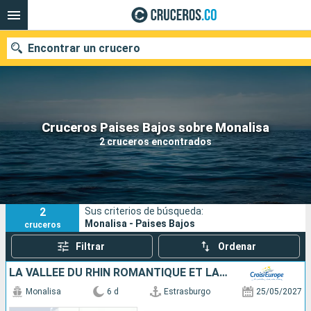
Encontrar un crucero
Cruceros Paises Bajos sobre Monalisa
Fecha de salida
2 cruceros encontrados
Buscar
2
Sus criterios de búsqueda:
Monalisa - Paises Bajos
cruceros
Filtrar
Ordenar
LA VALLÉE DU RHIN ROMANTIQUE ET LA HOLLANDE
Monalisa
6 d
Estrasburgo
25/05/2027