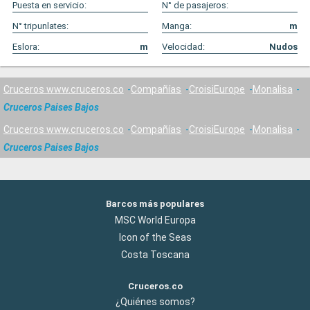
Puesta en servicio:
N° de pasajeros:
N° tripunlates:
Manga:
m
Eslora:
m
Velocidad:
Nudos
Cruceros www.cruceros.co
Compañías
CroisiEurope
Monalisa
Cruceros Paises Bajos
Cruceros www.cruceros.co
Compañías
CroisiEurope
Monalisa
Cruceros Paises Bajos
Barcos más populares
MSC World Europa
Icon of the Seas
Costa Toscana
Cruceros.co
¿Quiénes somos?