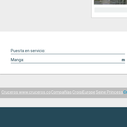
Puesta en servicio:
Manga:
m
Cruceros www.cruceros.co
Compañías
CroisiEurope
Seine Princess
C