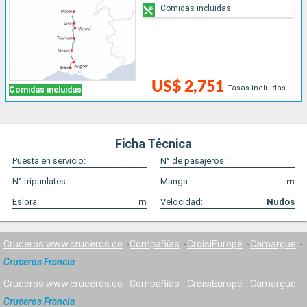
Comidas incluidas
US$ 2,751
Tasas incluidas
Comidas incluidas
Ficha Técnica
Puesta en servicio:
N° de pasajeros:
N° tripunlates:
Manga:
m
Eslora:
m
Velocidad:
Nudos
Cruceros www.cruceros.co
Compañías
CroisiEurope
Camargue
Cruceros Francia
Cruceros www.cruceros.co
Compañías
CroisiEurope
Camargue
Cruceros Francia