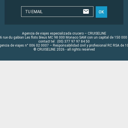
TU EMAIL
OK
Agencia de viajes especializada crucero – CRUISELINE
6 rue du gabian Les flots bleus MC 98 000 Monaco SAM con un capital de 150 000
contact tel : (00) 377 97 97 84 50
gencia de viajes n° 006 02 0007 – Responsabilidad civil y profesional RC RSA de
© CRUISELINE 2026 - all rights reserved