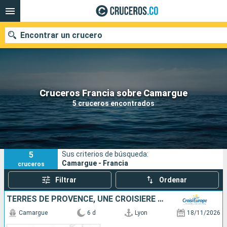
Encontrar un crucero
Cruceros Francia sobre Camargue
Fecha de salida
5 cruceros encontrados
Buscar
5
Sus criterios de búsqueda:
Camargue - Francia
cruceros
Filtrar
Ordenar
TERRES DE PROVENCE, UNE CROISIÈRE SENSORIELLE ENTRE HÉRITAGES ET GOURMANDISES
Camargue
6 d
Lyon
18/11/2026