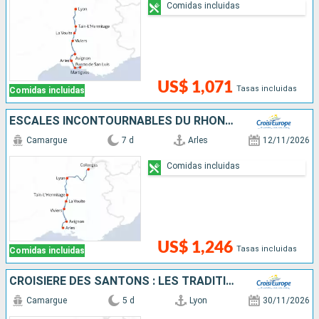
Comidas incluidas
US$ 1,071
Tasas incluidas
Comidas incluidas
ESCALES INCONTOURNABLES DU RHÔNE ENTRE LYON, LA CAMARGUE ET LA PROVENCE AVEC UN DÎNER OFFERT À L'ABBAYE DE COLLONGES - PAUL BOCUSE
Camargue
7 d
Arles
12/11/2026
Comidas incluidas
US$ 1,246
Tasas incluidas
Comidas incluidas
CROISIÈRE DES SANTONS : LES TRADITIONS DE NOËL DE LA VALLÉE DU RHÔNE
Camargue
5 d
Lyon
30/11/2026