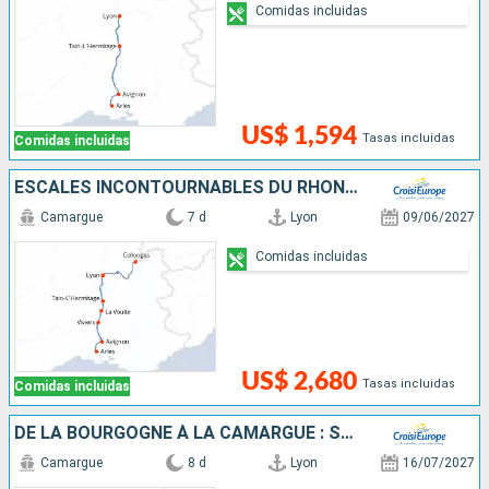
Comidas incluidas
US$ 1,594
Tasas incluidas
Comidas incluidas
ESCALES INCONTOURNABLES DU RHÔNE ENTRE LYON, LA CAMARGUE ET LA PROVENCE AVEC UN DÎNER OFFERT À L'ABBAYE DE COLLONGES - PAUL BOCUSE
Camargue
7 d
Lyon
09/06/2027
Comidas incluidas
US$ 2,680
Tasas incluidas
Comidas incluidas
DE LA BOURGOGNE À LA CAMARGUE : SUR LA SAÔNE ET LE RHÔNE
Camargue
8 d
Lyon
16/07/2027