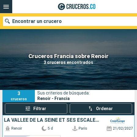
Encontrar un crucero
Cruceros Francia sobre Renoir
Fecha de salida
3 cruceros encontrados
Buscar
3
Sus criterios de búsqueda:
Renoir - Francia
cruceros
Filtrar
Ordenar
LA VALLÉE DE LA SEINE ET SES ESCALES INCONTOURNABLES
Renoir
5 d
Paris
21/02/2027