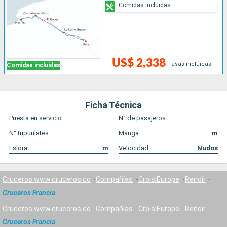
Comidas incluidas
US$ 2,338
Tasas incluidas
Comidas incluidas
Ficha Técnica
Puesta en servicio:
N° de pasajeros:
N° tripunlates:
Manga:
m
Eslora:
m
Velocidad:
Nudos
Cruceros www.cruceros.co
Compañías
CroisiEurope
Renoir
Cruceros Francia
Cruceros www.cruceros.co
Compañías
CroisiEurope
Renoir
Cruceros Francia