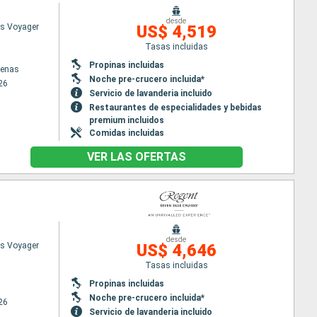
desde
s Voyager
US$ 4,519
Tasas incluidas
Propinas incluidas
tenas
Noche pre-crucero incluida*
26
Servicio de lavanderia incluido
Restaurantes de especialidades y bebidas
premium incluidos
Comidas incluidas
VER LAS OFERTAS
desde
s Voyager
US$ 4,646
Tasas incluidas
Propinas incluidas
Noche pre-crucero incluida*
26
Servicio de lavanderia incluido