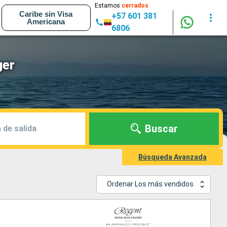
Estamos
cerrados
Caribe sin Visa
+57 601 381
Americana
6806
ger
Buscar
 de salida
Búsqueda Avanzada
Ordenar Los más vendidos