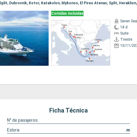
Comidas incluidas
Seven Sea
18 d
Suite
Trieste
10/11/20
Ficha Técnica
N° de pasajeros:
Eslora:
m