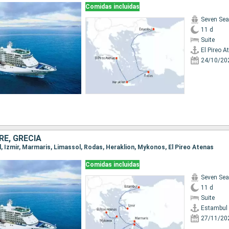
Comidas incluidas
Seven Sea
11 d
Suite
El Pireo A
24/10/20
RE, GRECIA
l, Izmir, Marmaris, Limassol, Rodas, Heraklion, Mykonos, El Pireo Atenas
Comidas incluidas
Seven Sea
11 d
Suite
Estambul
27/11/20