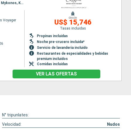
Itinerario : Trieste, Split, Dubrovnik, Kotor, Katakolon, Mykonos, El Pireo Atenas, Split, Heraklion, Mykonos, Kusadasi, Mitilene, Estambul
desde
s Voyager
US$ 15,746
Tasas incluidas
Propinas incluidas
Noche pre-crucero incluida*
26
Servicio de lavanderia incluido
Restaurantes de especialidades y bebidas
premium incluidos
Comidas incluidas
VER LAS OFERTAS
N° tripunlates:
Velocidad:
Nudos