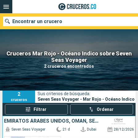
Encontrar un crucero
Cruceros Mar Rojo - Océano Indico sobre Seven
Seas Voyager
Fecha de salida
2 cruceros encontrados
Buscar
2
Sus criterios de búsqueda:
Seven Seas Voyager - Mar Rojo - Océano Indico
cruceros
Filtrar
Ordenar
EMIRATOS ÁRABES UNIDOS, OMAN, SEYCHELLES, KENIA, TANZANIA, MADAGASCAR, MAURICE
Seven Seas Voyager
21 d
Dubai
28/12/2026