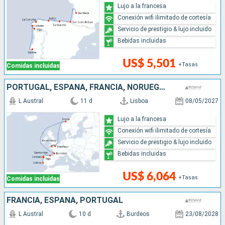
Lujo a la francesa
Conexión wifi ilimitado de cortesía
Servicio de prestigio & lujo incluido
Bebidas incluidas
US$ 5,501
+Tasas
Comidas incluidas
PORTUGAL, ESPAÑA, FRANCIA, NORUEGA, REINO UNIDO
L Austral
11 d
Lisboa
08/05/2027
Lujo a la francesa
Conexión wifi ilimitado de cortesía
Servicio de prestigio & lujo incluido
Bebidas incluidas
US$ 6,064
+Tasas
Comidas incluidas
FRANCIA, ESPAÑA, PORTUGAL
L Austral
10 d
Burdeos
23/08/2028