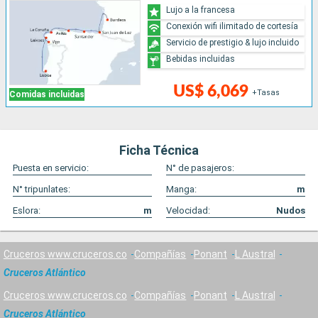
Lujo a la francesa
Conexión wifi ilimitado de cortesía
Servicio de prestigio & lujo incluido
Bebidas incluidas
US$ 6,069
+Tasas
Comidas incluidas
Ficha Técnica
Puesta en servicio:
N° de pasajeros:
N° tripunlates:
Manga:
m
Eslora:
m
Velocidad:
Nudos
Cruceros www.cruceros.co
Compañías
Ponant
L Austral
Cruceros Atlántico
Cruceros www.cruceros.co
Compañías
Ponant
L Austral
Cruceros Atlántico