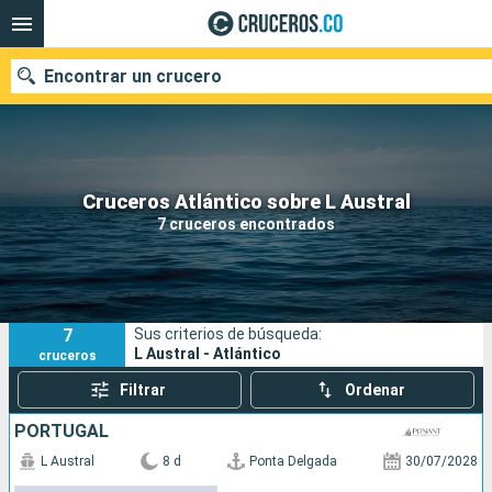
Encontrar un crucero
Cruceros Atlántico sobre L Austral
Fecha de salida
7 cruceros encontrados
Buscar
7
Sus criterios de búsqueda:
L Austral - Atlántico
cruceros
Filtrar
Ordenar
PORTUGAL
L Austral
8 d
Ponta Delgada
30/07/2028