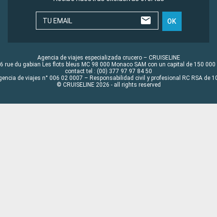
TU EMAIL
OK
Agencia de viajes especializada crucero – CRUISELINE
6 rue du gabian Les flots bleus MC 98 000 Monaco SAM con un capital de 150 000
contact tel : (00) 377 97 97 84 50
gencia de viajes n° 006 02 0007 – Responsabilidad civil y profesional RC RSA de
© CRUISELINE 2026 - all rights reserved