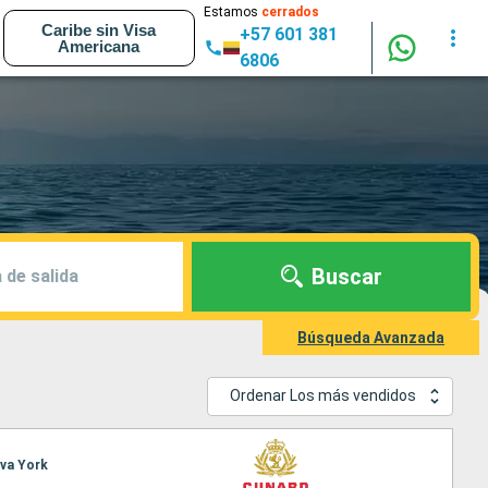
Estamos
cerrados
Caribe sin Visa
+57 601 381
Americana
6806
Buscar
 de salida
Búsqueda Avanzada
Ordenar Los más vendidos
eva York