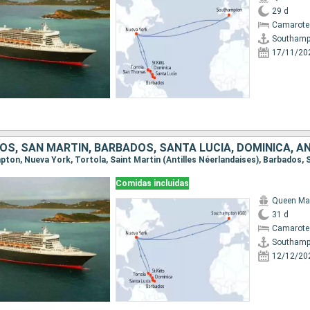
29 d
Camarote
Southamp
17/11/20
Comidas incluidas
Queen Ma
31 d
Camarote
Southamp
12/12/20