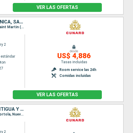
VER LAS OFERTAS
ESTADOS UNIDOS, ANTIGUA Y BARBUDA, SANTA LUCIA, BARBADOS, DOMINICA, SAN MARTÍN, REINO UNIDO
Itinerario : Southampton, Nueva York, San Thomas, St Kitts, Santa Lucia, Barbados, Dominica, Saint Martin (Antilles Néerlandaises), Nueva York, Southampton
ry 2
desde
US$ 4,886
 estándar
Tasas incluidas
ton
27
Room service las 24h
Comidas incluidas
VER LAS OFERTAS
REINO UNIDO, ESTADOS UNIDOS, BARBADOS, SANTA LUCIA, DOMINICA, ANTIGUA Y BARBUDA
Itinerario : Southampton, Nueva York, San Thomas, Barbados, Santa Lucia, Dominica, St Kitts, Tortola, Nueva York, Southampton
ry 2