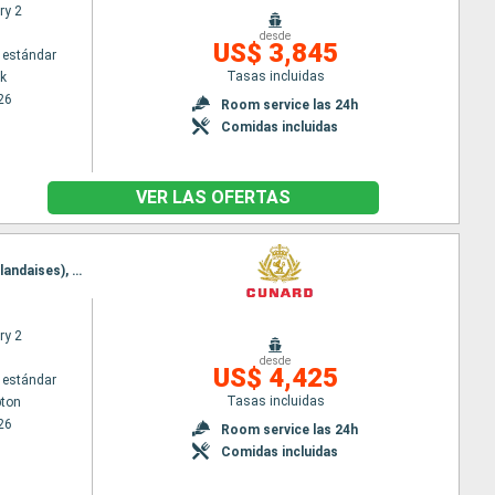
ry 2
desde
US$ 3,845
 estándar
Tasas incluidas
k
26
Room service las 24h
Comidas incluidas
VER LAS OFERTAS
Itinerario : Southampton, Nueva York, San Thomas, Tortola, St Kitts, Saint Martin (Antilles Néerlandaises), Nueva York, Southampton
ry 2
desde
US$ 4,425
 estándar
Tasas incluidas
ton
26
Room service las 24h
Comidas incluidas