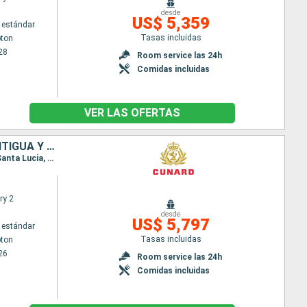
desde
US$ 5,359
 estándar
Tasas incluidas
ton
28
Room service las 24h
Comidas incluidas
VER LAS OFERTAS
ESTADOS UNIDOS, SAN MARTÍN, BARBADOS, SANTA LUCIA, DOMINICA, ANTIGUA Y BARBUDA, REINO UNIDO
Itinerario : Southampton, Nueva York, Tortola, Saint Martin (Antilles Néerlandaises), Barbados, Santa Lucia, Dominica, St Kitts, Nueva York, Southampton
ry 2
desde
US$ 5,797
 estándar
Tasas incluidas
ton
26
Room service las 24h
Comidas incluidas