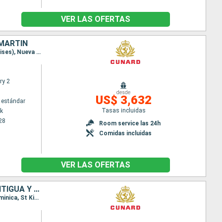
VER LAS OFERTAS
 MARTÍN
Itinerario : Nueva York, Tortola, St Kitts, Santa Lucia, Barbados, Saint Martin (Antilles Néerlandaises), Nueva York
ry 2
desde
US$ 3,632
 estándar
Tasas incluidas
k
28
Room service las 24h
Comidas incluidas
VER LAS OFERTAS
ESTADOS UNIDOS, SAN MARTÍN, BARBADOS, SANTA LUCIA, DOMINICA, ANTIGUA Y BARBUDA
Itinerario : Nueva York, Tortola, Saint Martin (Antilles Néerlandaises), Barbados, Santa Lucia, Dominica, St Kitts, Nueva York