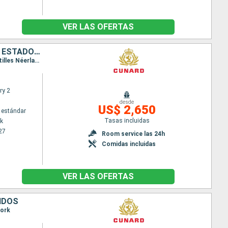
VER LAS OFERTAS
ANTIGUA Y BARBUDA, SANTA LUCIA, BARBADOS, DOMINICA, SAN MARTÍN, ESTADOS UNIDOS
Itinerario : Nueva York, San Thomas, St Kitts, Santa Lucia, Barbados, Dominica, Saint Martin (Antilles Néerlandaises), Nueva York
ry 2
desde
US$ 2,650
 estándar
Tasas incluidas
k
27
Room service las 24h
Comidas incluidas
VER LAS OFERTAS
IDOS
York