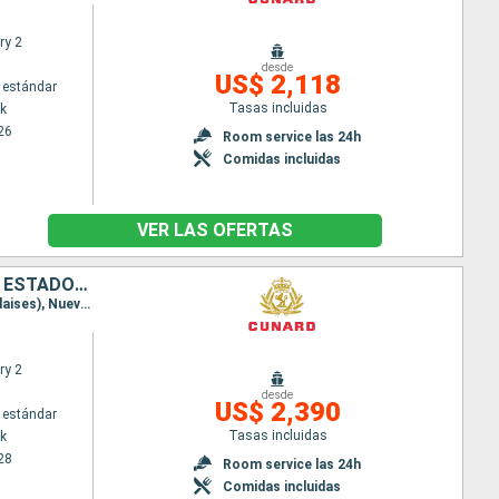
ry 2
desde
US$ 2,118
 estándar
Tasas incluidas
k
26
Room service las 24h
Comidas incluidas
VER LAS OFERTAS
ANTIGUA Y BARBUDA, SANTA LUCIA, BARBADOS, DOMINICA, SAN MARTÍN, ESTADOS UNIDOS
Itinerario : Nueva York, St Kitts, Santa Lucia, Barbados, Dominica, Saint Martin (Antilles Néerlandaises), Nueva York
ry 2
desde
US$ 2,390
 estándar
Tasas incluidas
k
28
Room service las 24h
Comidas incluidas