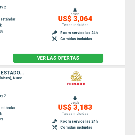
ry 2
desde
US$ 3,064
 estándar
Tasas incluidas
k
28
Room service las 24h
Comidas incluidas
VER LAS OFERTAS
ANTIGUA Y BARBUDA, SANTA LUCIA, BARBADOS, DOMINICA, SAN MARTÍN, ESTADOS UNIDOS
Itinerario : Nueva York, St Kitts, Santa Lucia, Barbados, Dominica, Saint Martin (Antilles Néerlandaises), Nueva York
ry 2
desde
US$ 3,183
 estándar
Tasas incluidas
k
27
Room service las 24h
Comidas incluidas