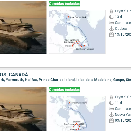
Comidas incluidas
Crystal G
13 d
Camarote
Quebec
13/10/20
OS, CANADÁ
Comidas incluidas
Crystal G
11 d
Camarote
Nueva Yor
03/10/20