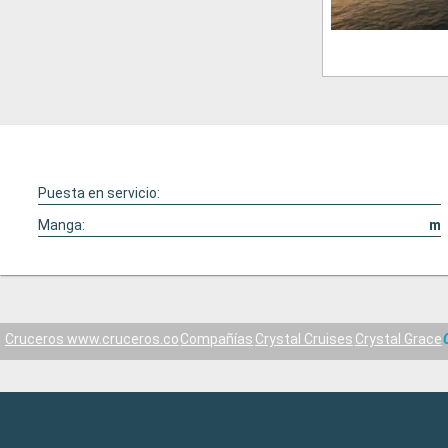
Puesta en servicio:
Manga:
m
Cruceros www.cruceros.co
Compañías
Crystal Cruises
Crystal Grace