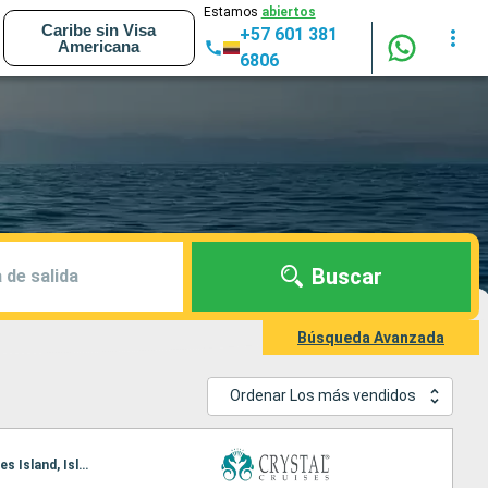
Estamos
abiertos
Caribe sin Visa
+57 601 381
Americana
6806
Buscar
 de salida
Búsqueda Avanzada
Ordenar Los más vendidos
Itinerario : Quebec, Baie-Comeau, Havre Saint Pierre, Saint Pierre y Miquelon, Sidney, Prince Charles Island, Islas de la Madeleine, Gaspe, Siete Islas, Saguenay, Quebec