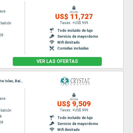
race
desde
US$ 11,727
Tasas: +US$ 999
 balcón
Todo incluido de lujo
28
Servicio de mayordomo
Wifi ilimitado
Comidas incluidas
VER LAS OFERTAS
Itinerario : Nueva York, Yarmouth, Halifax, Prince Charles Island, Islas de la Madeleine, Gaspe, Siete Islas, Baie-Comeau, Quebec
race
desde
US$ 9,509
Tasas: +US$ 999
 balcón
k
Todo incluido de lujo
28
Servicio de mayordomo
Wifi ilimitado