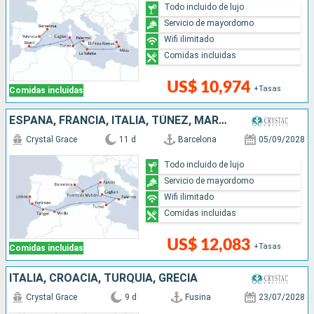
Todo incluido de lujo
Servicio de mayordomo
Wifi ilimitado
Comidas incluidas
US$ 10,974
+Tasas
Comidas incluidas
ESPAÑA, FRANCIA, ITALIA, TÚNEZ, MARRUECOS, PORTUGAL
Crystal Grace
11 d
Barcelona
05/09/2028
Todo incluido de lujo
Servicio de mayordomo
Wifi ilimitado
Comidas incluidas
US$ 12,083
+Tasas
Comidas incluidas
ITALIA, CROACIA, TURQUÍA, GRECIA
Crystal Grace
9 d
Fusina
23/07/2028