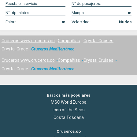
Puesta en servicio:
N° de pasajeros:
N° tripunlates:
Manga:
m
Eslora:
m
Velocidad:
Nudos
Cruceros www.cruceros.co
Compañías
Crystal Cruises
Crystal Grace
Cruceros Mediterráneo
Cruceros www.cruceros.co
Compañías
Crystal Cruises
Crystal Grace
Cruceros Mediterráneo
Barcos más populares
MSC World Europa
Icon of the Seas
Costa Toscana
Cruceros.co