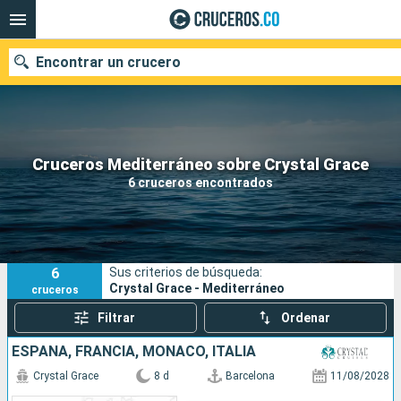
Encontrar un crucero
Cruceros Mediterráneo sobre Crystal Grace
Fecha de salida
6 cruceros encontrados
Buscar
6
Sus criterios de búsqueda:
Crystal Grace - Mediterráneo
cruceros
Filtrar
Ordenar
ESPAÑA, FRANCIA, MONACO, ITALIA
Crystal Grace
8 d
Barcelona
11/08/2028