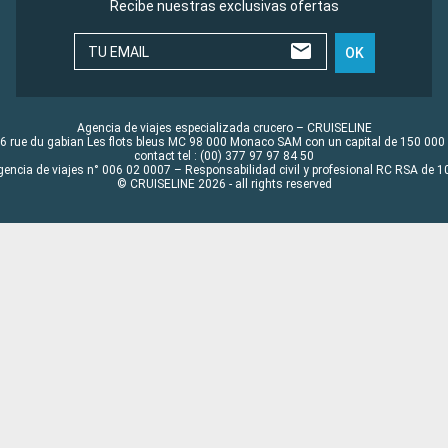
Recibe nuestras exclusivas ofertas
TU EMAIL
OK
Agencia de viajes especializada crucero – CRUISELINE
6 rue du gabian Les flots bleus MC 98 000 Monaco SAM con un capital de 150 000
contact tel : (00) 377 97 97 84 50
gencia de viajes n° 006 02 0007 – Responsabilidad civil y profesional RC RSA de
© CRUISELINE 2026 - all rights reserved