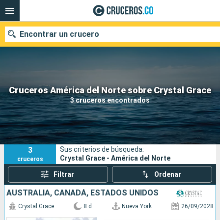
Encontrar un crucero
Cruceros América del Norte sobre Crystal Grace
Fecha de salida
3 cruceros encontrados
Buscar
3
Sus criterios de búsqueda:
Crystal Grace - América del Norte
cruceros
Filtrar
Ordenar
AUSTRALIA, CANADÁ, ESTADOS UNIDOS
Crystal Grace
8 d
Nueva York
26/09/2028