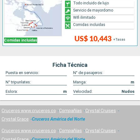
Todo incluido de lujo
Servicio de mayordomo
Wifi ilimitado
Comidas incluidas
US$ 10,443
+Tasas
Comidas incluidas
Ficha Técnica
Puesta en servicio:
N° de pasajeros:
N° tripunlates:
Manga:
m
Eslora:
m
Velocidad:
Nudos
Cruceros www.cruceros.co
Compañías
Crystal Cruises
Crystal Grace
Cruceros América del Norte
Cruceros www.cruceros.co
Compañías
Crystal Cruises
Crystal Grace
Cruceros América del Norte