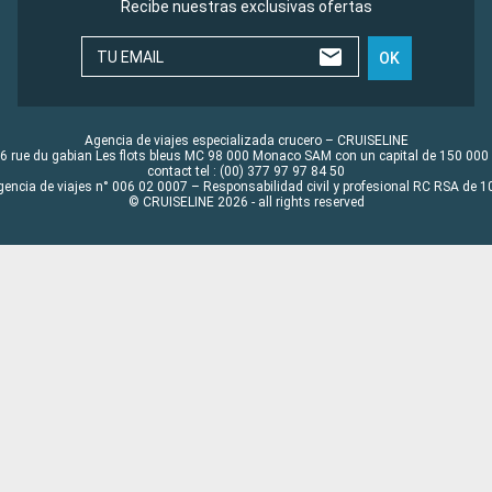
Recibe nuestras exclusivas ofertas
TU EMAIL
OK
Agencia de viajes especializada crucero – CRUISELINE
6 rue du gabian Les flots bleus MC 98 000 Monaco SAM con un capital de 150 000
contact tel : (00) 377 97 97 84 50
gencia de viajes n° 006 02 0007 – Responsabilidad civil y profesional RC RSA de
© CRUISELINE 2026 - all rights reserved