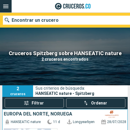
Encontrar un crucero
Cruceros Spitzberg sobre HANSEATIC nature
Fecha de salida
2 cruceros encontrados
Buscar
2
Sus criterios de búsqueda:
HANSEATIC nature - Spitzberg
cruceros
Filtrar
Ordenar
EUROPA DEL NORTE, NORUEGA
HANSEATIC nature
11 d
Longyearbyen
28/07/2028