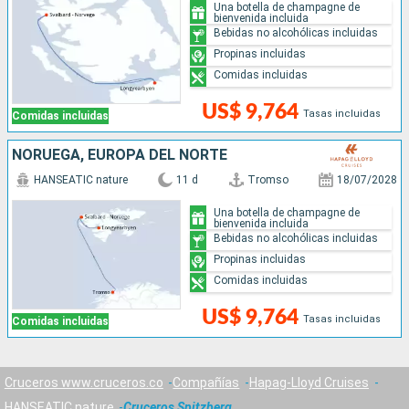
Una botella de champagne de
bienvenida incluida
Bebidas no alcohólicas incluidas
Propinas incluidas
Comidas incluidas
US$ 9,764
Tasas incluidas
Comidas incluidas
NORUEGA, EUROPA DEL NORTE
HANSEATIC nature
11 d
Tromso
18/07/2028
Una botella de champagne de
bienvenida incluida
Bebidas no alcohólicas incluidas
Propinas incluidas
Comidas incluidas
US$ 9,764
Tasas incluidas
Comidas incluidas
Cruceros www.cruceros.co
Compañías
Hapag-Lloyd Cruises
HANSEATIC nature
Cruceros Spitzberg