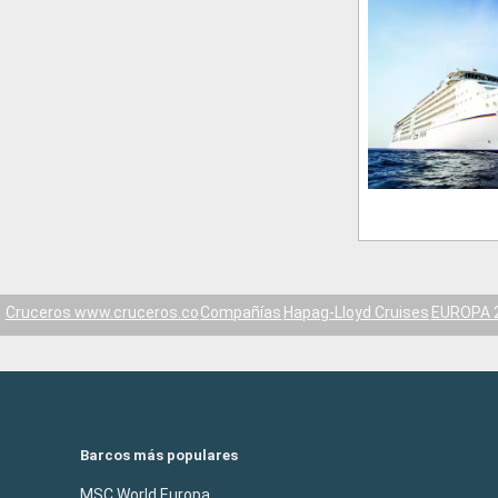
Cruceros www.cruceros.co
Compañías
Hapag-Lloyd Cruises
EUROPA 
Barcos más populares
MSC World Europa