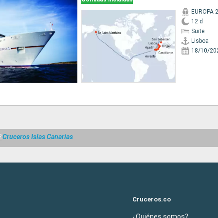
EUROPA 
12 d
Suite
Lisboa
18/10/20
2
Cruceros Islas Canarias
Cruceros.co
¿Quiénes somos?