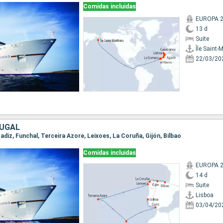
Comidas incluidas
EUROPA 
13 d
Suite
Île Saint-
22/03/20
TUGAL
 Cadiz, Funchal, Terceira Azore, Leixoes, La Coruña, Gijón, Bilbao
Comidas incluidas
EUROPA 
14 d
Suite
Lisboa
03/04/20