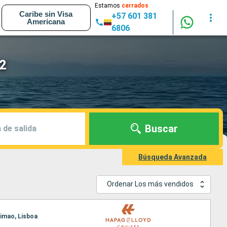
Estamos
cerrados
Caribe sin Visa
+57 601 381
Americana
6806
2
Buscar
 de salida
Búsqueda Avanzada
Ordenar Los más vendidos
timao, Lisboa