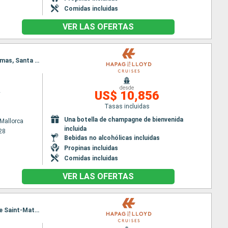
Comidas incluidas
VER LAS OFERTAS
Itinerario : Palma de Mallorca, Mahon, Barcelona, Ibiza, Malaga, Cadiz, Portimao, Funchal, Las Palmas, Santa Cruz de la Palma, La Gomera, Île Saint-Matthieu
desde
2
US$ 10,856
Tasas incluidas
Una botella de champagne de bienvenida
Mallorca
incluida
28
Bebidas no alcohólicas incluidas
Propinas incluidas
Comidas incluidas
VER LAS OFERTAS
Itinerario : Lisboa, Tánger, Casablanca, Agadir, Arrecife, San Sebastien, Santa Cruz de la Palma, Île Saint-Matthieu