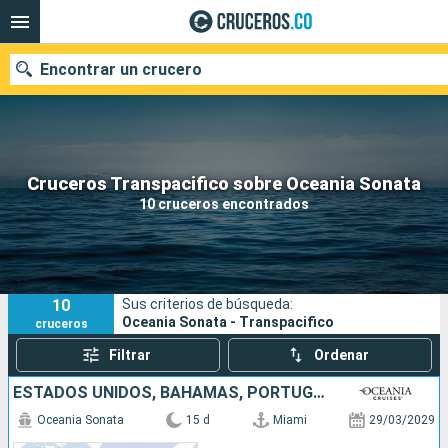
Encontrar un crucero
Cruceros Transpacifico sobre Oceania Sonata
Fecha de salida
10 cruceros encontrados
Buscar
10
Sus criterios de búsqueda:
Oceania Sonata - Transpacifico
cruceros
Filtrar
Ordenar
ESTADOS UNIDOS, BAHAMAS, PORTUGAL, ESPAÑA
Oceania Sonata
15 d
Miami
29/03/2029