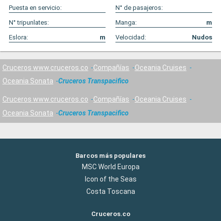
Puesta en servicio:
N° de pasajeros:
N° tripunlates:
Manga:
m
Eslora:
m
Velocidad:
Nudos
Cruceros www.cruceros.co
Compañías
Oceania Cruises
Oceania Sonata
Cruceros Transpacifico
Cruceros www.cruceros.co
Compañías
Oceania Cruises
Oceania Sonata
Cruceros Transpacifico
Barcos más populares
MSC World Europa
Icon of the Seas
Costa Toscana
Cruceros.co