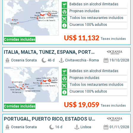
Bebidas sin alcohol ilimitadas
Propinas incluidas
Todos los restaurantes incluidos
Cruceros 100% adultos
US$ 11,132
Tasas incluidas
Comidas incluidas
ITALIA, MALTA, TÚNEZ, ESPAÑA, PORTUGAL, PUERTO RICO, ISLAS CAIMÁN, COLOMBIA, COSTA RICA, NICARAGUA, GUATEMALA, MÉXICO, ESTADOS UNIDOS
Oceania Sonata
46 d
Civitavecchia - Roma
19/10/2028
Bebidas sin alcohol ilimitadas
Propinas incluidas
Todos los restaurantes incluidos
Cruceros 100% adultos
US$ 19,059
Tasas incluidas
Comidas incluidas
PORTUGAL, PUERTO RICO, ESTADOS UNIDOS
Oceania Sonata
16 d
Lisboa
01/11/2028