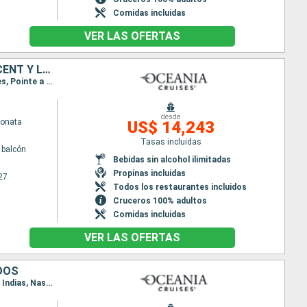
Comidas incluidas
VER LAS OFERTAS
ESTADOS UNIDOS, ARUBA, GRENADA, BARBADOS, SANTA LUCIA, SAN VINCENT Y LAS GRANADINAS, ISLAS CAIMÁN, COLOMBIA, COSTA RICA, GUATEMALA, MÉXICO
Itinerario : Miami, Aruba, Willemstad(Curaçao), Kralendjik (Bonaire), Grenada, Bridgetown, Castries, Pointe a pitre (Guadalupe), Bequia, Miami, Gran Caiman, Cartagena de Indias, Puntarenas, Puerto Quetzal, Zihuatanejo, Manzanillo, Ensenada, Los Angeles
desde
Sonata
US$ 14,243
Tasas incluidas
 balcón
Bebidas sin alcohol ilimitadas
Propinas incluidas
27
Todos los restaurantes incluidos
Cruceros 100% adultos
Comidas incluidas
VER LAS OFERTAS
DOS
Itinerario : Los Angeles, Cabo san Lucas, Zihuatanejo, Puerto Quetzal, Puntarenas, Cartagena de Indias, Nassau, Miami