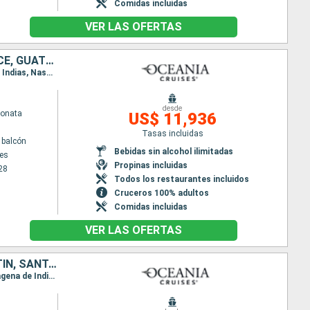
Comidas incluidas
VER LAS OFERTAS
MÉXICO, ESTADOS UNIDOS, COLOMBIA, ISLAS CAIMÁN, COSTA RICA, BELICE, GUATEMALA, BAHAMAS, HONDURAS
Itinerario : Los Angeles, Cabo san Lucas, Zihuatanejo, Puerto Quetzal, Puntarenas, Cartagena de Indias, Nassau, Miami, Porto Progreso, Cozumel, Roatan, Belize (harvest caye), Gran Caiman, Miami
desde
Sonata
US$ 11,936
Tasas incluidas
 balcón
Bebidas sin alcohol ilimitadas
es
Propinas incluidas
28
Todos los restaurantes incluidos
Cruceros 100% adultos
Comidas incluidas
VER LAS OFERTAS
MÉXICO, GUATEMALA, COSTA RICA, COLOMBIA, ISLAS CAIMÁN, SAN MARTÍN, SANTA LUCIA, GRENADA, ARUBA, PUERTO RICO, SAN VINCENT Y LAS GRANADINAS, HONDURAS, BELICE, ESTADOS UNIDOS
Itinerario : Los Angeles, Ensenada, Cabo san Lucas, Acapulco, Puerto Quetzal, Puntarenas, Cartagena de Indias, Gran Caiman, Miami, Philipsburg, Fort-de-France, Castries, Grenada, Aruba, Miami, San Juan, Charlotte Amalie, Basse-Terre (Guadalupe), Pointe a pitre (Guadalupe), Bequia, Miami, Cozumel, Roatan, Belize (harvest caye), Costa Maya, Miami