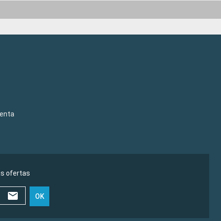
venta
as ofertas
OK