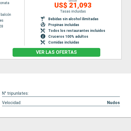
desde
Sonata
US$ 21,093
Tasas incluidas
 balcón
Bebidas sin alcohol ilimitadas
es
Propinas incluidas
28
Todos los restaurantes incluidos
Cruceros 100% adultos
Comidas incluidas
VER LAS OFERTAS
N° tripunlates:
Velocidad:
Nudos