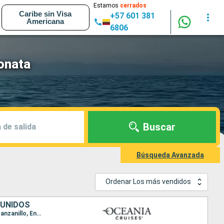
Estamos
cerrados
Caribe sin Visa
+57 601 381
Americana
6806
onata
Buscar
 de salida
Búsqueda Avanzada
Ordenar Los más vendidos
 UNIDOS
Itinerario : Miami, Gran Caiman, Cartagena de Indias, Puntarenas, Puerto Quetzal, Zihuatanejo, Manzanillo, Ensenada, Los Angeles