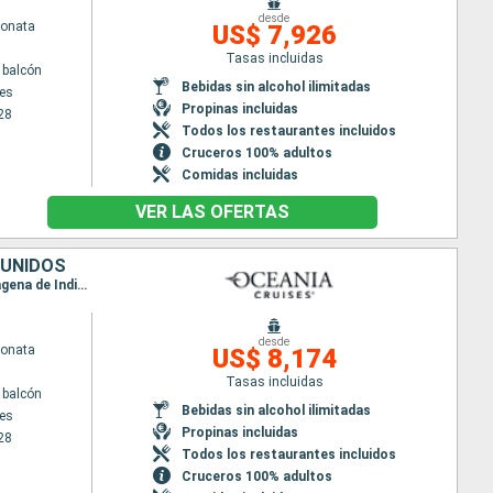
desde
Sonata
US$ 7,926
Tasas incluidas
 balcón
Bebidas sin alcohol ilimitadas
es
Propinas incluidas
28
Todos los restaurantes incluidos
Cruceros 100% adultos
Comidas incluidas
VER LAS OFERTAS
 UNIDOS
Itinerario : Los Angeles, Ensenada, Cabo san Lucas, Acapulco, Puerto Quetzal, Puntarenas, Cartagena de Indias, Gran Caiman, Miami
desde
Sonata
US$ 8,174
Tasas incluidas
 balcón
Bebidas sin alcohol ilimitadas
es
Propinas incluidas
28
Todos los restaurantes incluidos
Cruceros 100% adultos