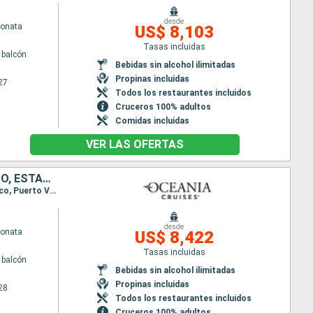
desde
Sonata
US$ 8,103
Tasas incluidas
 balcón
Bebidas sin alcohol ilimitadas
Propinas incluidas
27
Todos los restaurantes incluidos
Cruceros 100% adultos
Comidas incluidas
VER LAS OFERTAS
ISLAS CAIMÁN, COLOMBIA, COSTA RICA, NICARAGUA, GUATEMALA, MÉXICO, ESTADOS UNIDOS
Itinerario : Miami, Gran Caiman, Cartagena de Indias, Puntarenas, Corito, Puerto Quetzal, Acapulco, Puerto Vallarta, Los Angeles
desde
Sonata
US$ 8,422
Tasas incluidas
 balcón
Bebidas sin alcohol ilimitadas
Propinas incluidas
28
Todos los restaurantes incluidos
Cruceros 100% adultos