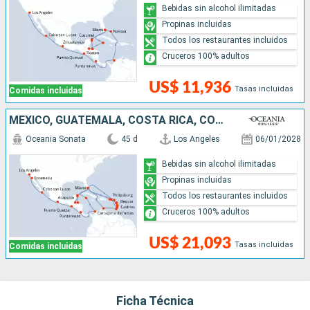
Bebidas sin alcohol ilimitadas
Propinas incluidas
Todos los restaurantes incluidos
Cruceros 100% adultos
US$ 11,936
Tasas incluidas
Comidas incluidas
MÉXICO, GUATEMALA, COSTA RICA, COLOMBIA, ISLAS CAIMÁN, SAN MARTÍN, SANTA LUCIA, GRENADA, ARUBA, PUERTO RICO, SAN VINCENT Y LAS GRANADINAS, HONDURAS, BELICE, ESTADOS UNIDOS
Oceania Sonata
45 d
Los Angeles
06/01/2028
Bebidas sin alcohol ilimitadas
Propinas incluidas
Todos los restaurantes incluidos
Cruceros 100% adultos
US$ 21,093
Tasas incluidas
Comidas incluidas
Ficha Técnica