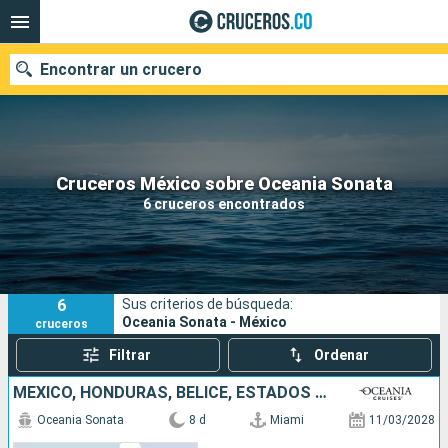
Encontrar un crucero
Cruceros México sobre Oceania Sonata
Fecha de salida
6 cruceros encontrados
Buscar
6
Sus criterios de búsqueda:
Oceania Sonata - México
cruceros
Filtrar
Ordenar
MÉXICO, HONDURAS, BELICE, ESTADOS UNIDOS
Oceania Sonata
8 d
Miami
11/03/2028