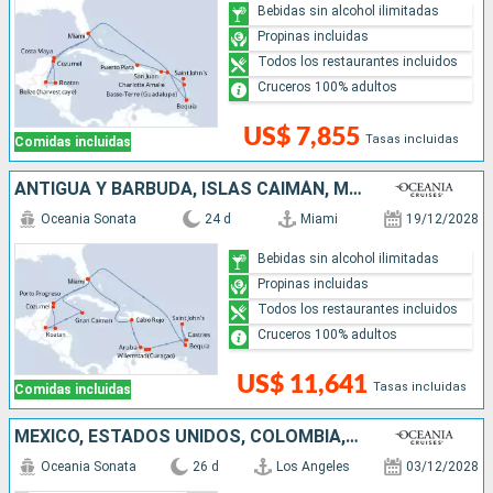
Bebidas sin alcohol ilimitadas
Propinas incluidas
Todos los restaurantes incluidos
Cruceros 100% adultos
US$ 7,855
Tasas incluidas
Comidas incluidas
ANTIGUA Y BARBUDA, ISLAS CAIMÁN, MÉXICO, ESTADOS UNIDOS, SANTA LUCIA, BELICE, HONDURAS, ARUBA, SAN VINCENT Y LAS GRANADINAS, REPÚBLICA DOMINICANA
Oceania Sonata
24 d
Miami
19/12/2028
Bebidas sin alcohol ilimitadas
Propinas incluidas
Todos los restaurantes incluidos
Cruceros 100% adultos
US$ 11,641
Tasas incluidas
Comidas incluidas
MÉXICO, ESTADOS UNIDOS, COLOMBIA, ISLAS CAIMÁN, COSTA RICA, BELICE, GUATEMALA, BAHAMAS, HONDURAS
Oceania Sonata
26 d
Los Angeles
03/12/2028