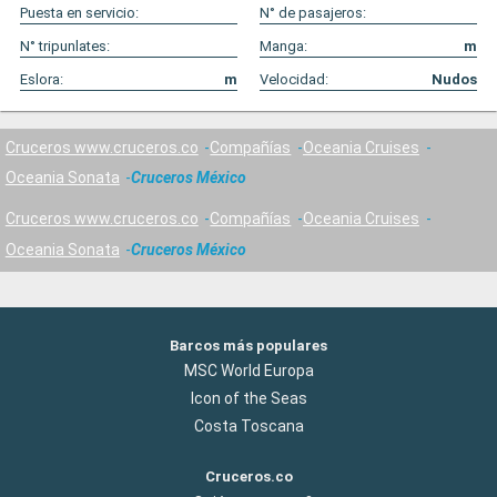
Puesta en servicio:
N° de pasajeros:
N° tripunlates:
Manga:
m
Eslora:
m
Velocidad:
Nudos
Cruceros www.cruceros.co
Compañías
Oceania Cruises
Oceania Sonata
Cruceros México
Cruceros www.cruceros.co
Compañías
Oceania Cruises
Oceania Sonata
Cruceros México
Barcos más populares
MSC World Europa
Icon of the Seas
Costa Toscana
Cruceros.co