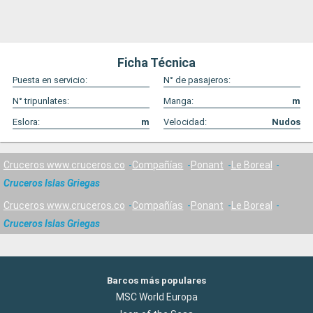
Ficha Técnica
Puesta en servicio:
N° de pasajeros:
N° tripunlates:
Manga:
m
Eslora:
m
Velocidad:
Nudos
Cruceros www.cruceros.co
Compañías
Ponant
Le Boreal
Cruceros Islas Griegas
Cruceros www.cruceros.co
Compañías
Ponant
Le Boreal
Cruceros Islas Griegas
Barcos más populares
MSC World Europa