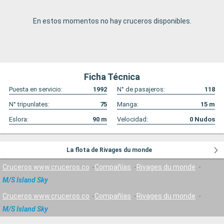
En estos momentos no hay cruceros disponibles.
Ficha Técnica
Puesta en servicio:
1992
N° de pasajeros:
118
N° tripunlates:
75
Manga:
15
m
Eslora:
90
m
Velocidad:
0
Nudos
La flota de Rivages du monde
Cruceros www.cruceros.co
Compañías
Rivages du monde
M/S Island Sky
Cruceros www.cruceros.co
Compañías
Rivages du monde
M/S Island Sky