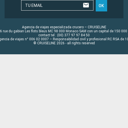
TU EMAIL
OK
Agencia de viajes especializada crucero – CRUISELINE
6 rue du gabian Les flots bleus MC 98 000 Monaco SAM con un capital de 150 000
contact tel : (00) 377 97 97 84 50
gencia de viajes n° 006 02 0007 – Responsabilidad civil y profesional RC RSA de
© CRUISELINE 2026 - all rights reserved