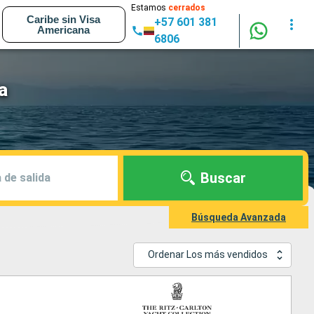
Estamos
cerrados
Caribe sin Visa
+57 601 381
Americana
6806
a
Buscar
 de salida
Búsqueda Avanzada
Ordenar Los más vendidos