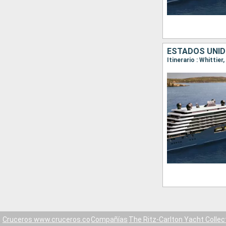
ESTADOS UNID
Itinerario : Whittie
Cruceros www.cruceros.co
Compañías
The Ritz-Carlton Yacht Collec