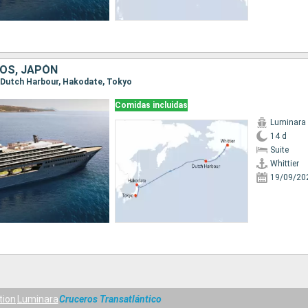
OS, JAPÓN
r, Dutch Harbour, Hakodate, Tokyo
Comidas incluidas
Luminara
14 d
Suite
Whittier
19/09/20
tion
Luminara
Cruceros Transatlántico