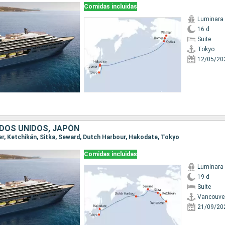
Comidas incluidas
Luminara
16 d
Suite
Tokyo
12/05/20
DOS UNIDOS, JAPÓN
ver, Ketchikán, Sitka, Seward, Dutch Harbour, Hakodate, Tokyo
Comidas incluidas
Luminara
19 d
Suite
Vancouve
21/09/20