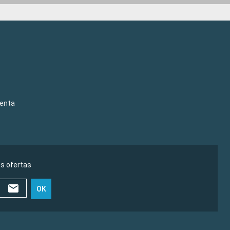
venta
as ofertas
OK