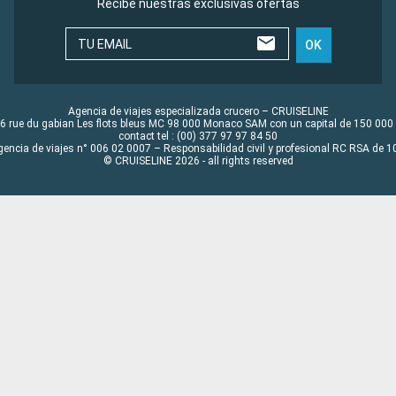
Recibe nuestras exclusivas ofertas
TU EMAIL
OK
Agencia de viajes especializada crucero – CRUISELINE
6 rue du gabian Les flots bleus MC 98 000 Monaco SAM con un capital de 150 000
contact tel : (00) 377 97 97 84 50
gencia de viajes n° 006 02 0007 – Responsabilidad civil y profesional RC RSA de
© CRUISELINE 2026 - all rights reserved