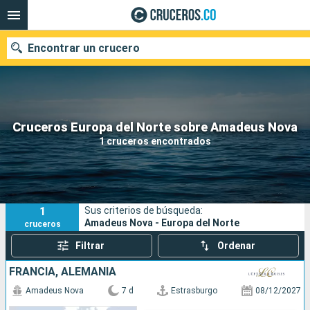
Encontrar un crucero
Cruceros Europa del Norte sobre Amadeus Nova
Fecha de salida
1 cruceros encontrados
Buscar
1
Sus criterios de búsqueda:
Amadeus Nova - Europa del Norte
cruceros
Filtrar
Ordenar
FRANCIA, ALEMANIA
Amadeus Nova
7 d
Estrasburgo
08/12/2027