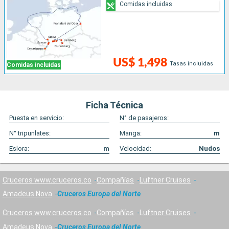
Comidas incluidas
US$ 1,498
Tasas incluidas
Comidas incluidas
Ficha Técnica
Puesta en servicio:
N° de pasajeros:
N° tripunlates:
Manga:
m
Eslora:
m
Velocidad:
Nudos
Cruceros www.cruceros.co
Compañías
Luftner Cruises
Amadeus Nova
Cruceros Europa del Norte
Cruceros www.cruceros.co
Compañías
Luftner Cruises
Amadeus Nova
Cruceros Europa del Norte