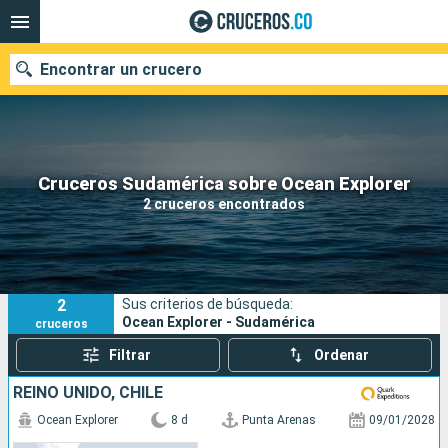
Encontrar un crucero
Cruceros Sudamérica sobre Ocean Explorer
Fecha de salida
2 cruceros encontrados
Buscar
2
Sus criterios de búsqueda:
Ocean Explorer - Sudamérica
cruceros
Filtrar
Ordenar
REINO UNIDO, CHILE
Ocean Explorer
8 d
Punta Arenas
09/01/2028