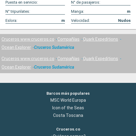
Puesta en servicio:
N° de pasajeros:
N° tripunlates:
Manga:
m
Eslora:
m
Velocidad:
Nudos
Cruceros www.cruceros.co
Compañías
Quark Expeditions
Ocean Explorer
Cruceros Sudamérica
Cruceros www.cruceros.co
Compañías
Quark Expeditions
Ocean Explorer
Cruceros Sudamérica
Barcos más populares
MSC World Europa
Icon of the Seas
Costa Toscana
Cruceros.co