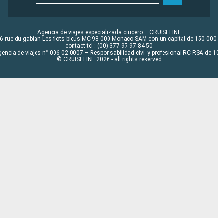
Agencia de viajes especializada crucero – CRUISELINE
6 rue du gabian Les flots bleus MC 98 000 Monaco SAM con un capital de 150 000
contact tel : (00) 377 97 97 84 50
gencia de viajes n° 006 02 0007 – Responsabilidad civil y profesional RC RSA de
© CRUISELINE 2026 - all rights reserved