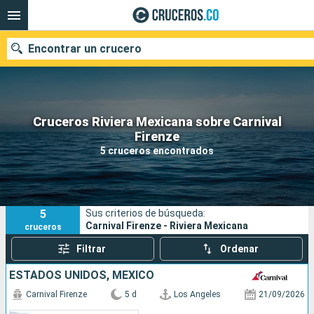
Encontrar un crucero
Cruceros Riviera Mexicana sobre Carnival
Firenze
Fecha de salida
5 cruceros encontrados
Buscar
5
Sus criterios de búsqueda:
Carnival Firenze - Riviera Mexicana
cruceros
Filtrar
Ordenar
ESTADOS UNIDOS, MÉXICO
Carnival Firenze
5 d
Los Angeles
21/09/2026