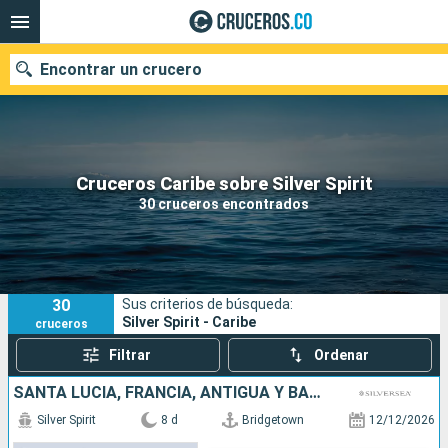
Encontrar un crucero
Cruceros Caribe sobre Silver Spirit
Fecha de salida
30 cruceros encontrados
Buscar
30
Sus criterios de búsqueda:
Silver Spirit - Caribe
cruceros
Filtrar
Ordenar
SANTA LUCIA, FRANCIA, ANTIGUA Y BARBUDA, SAN VINCENT Y LAS GRANADINAS, BARBADOS
Silver Spirit
8 d
Bridgetown
12/12/2026