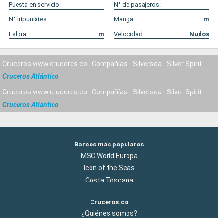
Puesta en servicio:
N° de pasajeros:
N° tripunlates:
Manga:
m
Eslora:
m
Velocidad:
Nudos
Cruceros www.cruceros.co
Compañías
Silversea
Silver Spirit
Cruceros Atlántico
Cruceros www.cruceros.co
Compañías
Silversea
Silver Spirit
Cruceros Atlántico
Barcos más populares
MSC World Europa
Icon of the Seas
Costa Toscana
Cruceros.co
¿Quiénes somos?