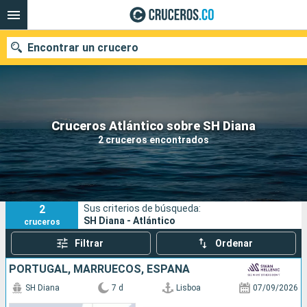
Encontrar un crucero
Cruceros Atlántico sobre SH Diana
Fecha de salida
2 cruceros encontrados
Buscar
2
Sus criterios de búsqueda:
SH Diana - Atlántico
cruceros
Filtrar
Ordenar
PORTUGAL, MARRUECOS, ESPAÑA
SH Diana
7 d
Lisboa
07/09/2026