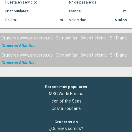
Puesta en servicio:
N° de pasajeros:
N° tripunlates:
Manga:
m
Eslora:
m
Velocidad:
Nudos
Cruceros www.cruceros.co
Compañías
Swan Hellenic
SH Diana
Cruceros Atlántico
Cruceros www.cruceros.co
Compañías
Swan Hellenic
SH Diana
Cruceros Atlántico
Barcos más populares
MSC World Europa
Icon of the Seas
Costa Toscana
Cruceros.co
¿Quiénes somos?