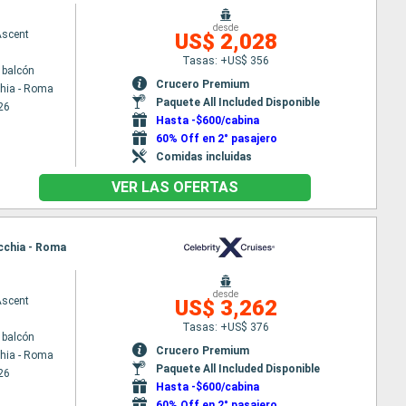
desde
Ascent
US$ 2,028
Tasas: +US$ 356
 balcón
Crucero Premium
chia - Roma
Paquete All Included Disponible
26
Hasta -$600/cabina
60% Off en 2° pasajero
Comidas incluidas
VER LAS OFERTAS
ecchia - Roma
desde
Ascent
US$ 3,262
Tasas: +US$ 376
 balcón
Crucero Premium
chia - Roma
Paquete All Included Disponible
26
Hasta -$600/cabina
60% Off en 2° pasajero