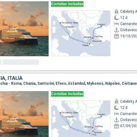
Comidas incluidas
Celebrity 
12 d
Camarote
Civitavec
19/10/20
A, ITALIA
vecchia - Roma, Chania, Santoríni, Efeso, Estambul, Mykonos, Nápoles, Civitav
Comidas incluidas
Celebrity 
12 d
Camarote
Civitavec
07/09/20