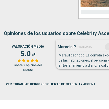
Opiniones de los usuarios sobre Celebrity Asc
Marcela P.
VALORACIÓN MEDIA
10/08/2025
5.0
/5
Maravilloso todo. La comida exce
de las habitaciones, el personal 
sobre 2 opinión del
entretenimiento a diario, la calid
cliente
cantantes, múltiples zonas de ja
espacios de relajación. Gimnasi
con servicio 24 horas. Y los res
VER TODAS LAS OPINIONES CLIENTE DE CELEBRITY ASCENT
especialidad muy buenos.