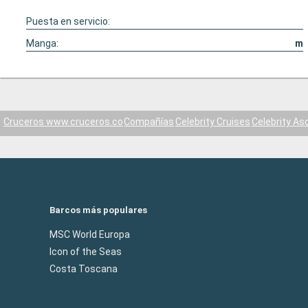
Puesta en servicio:
Manga:
m
Cruceros www.cruceros.co
Compañías
Celebrity Cruises
Celebrity As
Barcos más populares
MSC World Europa
Icon of the Seas
Costa Toscana