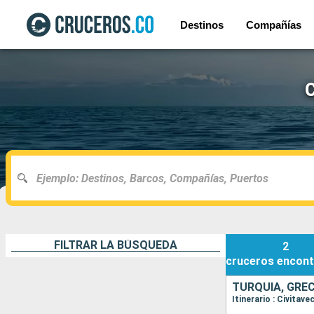
Destinos
Compañías
C
FILTRAR LA BÚSQUEDA
2
cruceros
encont
TURQUÍA, GRECI
Itinerario : Civita