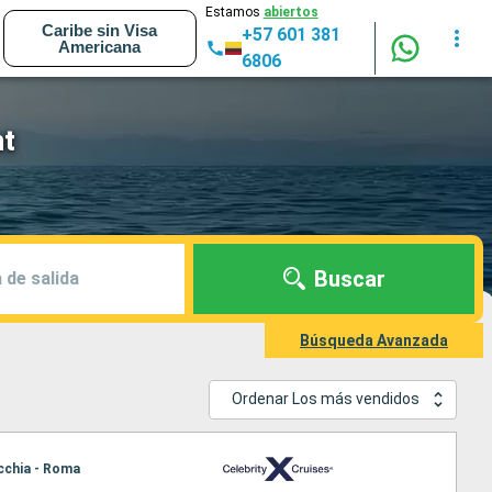
Estamos
abiertos
Caribe sin Visa
+57 601 381
Americana
6806
nt
Buscar
 de salida
Búsqueda Avanzada
Ordenar Los más vendidos
ecchia - Roma