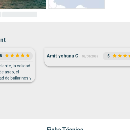
ent
Amit yohana C.
5
5
02/08/2025
lente, la calidad
de aseo, el
ad de bailarines y
cuzzi, piscinas,
o bien equipado
taurantes de
Ficha Técnica