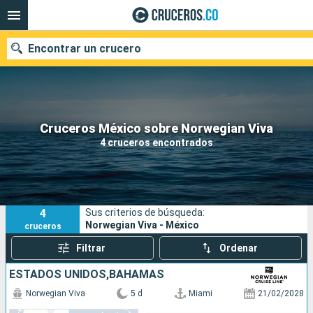
Encontrar un crucero
Cruceros México sobre Norwegian Viva
Fecha de salida
4 cruceros encontrados
Buscar
4
Sus criterios de búsqueda:
Norwegian Viva - México
cruceros
Filtrar
Ordenar
ESTADOS UNIDOS,BAHAMAS
Norwegian Viva
5 d
Miami
21/02/2028