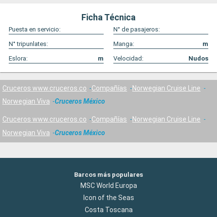
Ficha Técnica
Puesta en servicio:
N° de pasajeros:
N° tripunlates:
Manga:
m
Eslora:
m
Velocidad:
Nudos
Cruceros www.cruceros.co
Compañías
Norwegian Cruise Line
Norwegian Viva
Cruceros México
Cruceros www.cruceros.co
Compañías
Norwegian Cruise Line
Norwegian Viva
Cruceros México
Barcos más populares
MSC World Europa
Icon of the Seas
Costa Toscana