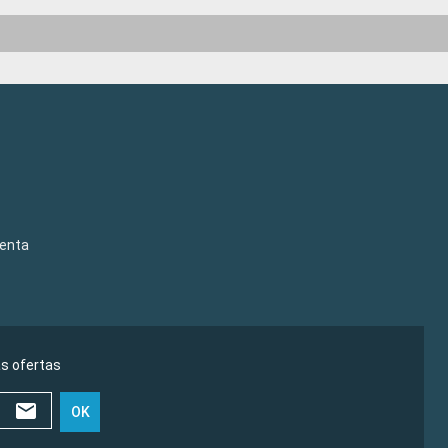
venta
as ofertas
OK