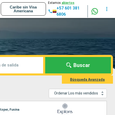
Estamos
abiertos
Caribe sin Visa
+57 601 381
Americana
6806
Buscar
 de salida
Búsqueda Avanzada
Ordenar Los más vendidos
 Koper, Fusina