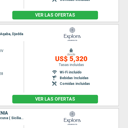
VER LAS OFERTAS
, Aqaba, Djedda
IV
desde
US$ 5,320
Tasas incluidas
Wi-Fi incluido
28
Bebidas Incluidas
Comidas incluidas
VER LAS OFERTAS
ENIA
Itinerario : Lisboa, Cadiz, Tánger, Malaga, Valencia, Barcelona, Palma de Mallorca, La Valetta, Siracusa ( Sicilia), Gallipoli, Kotor, Ravenna, Koper, Fusina