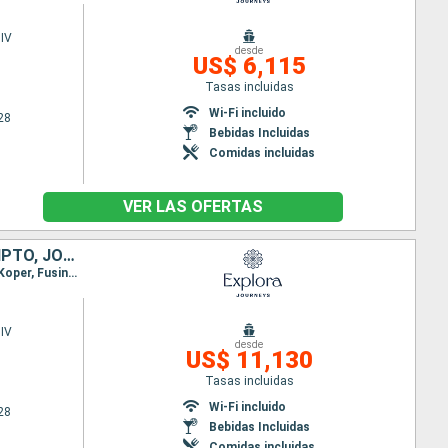
IV
desde
US$ 6,115
Tasas incluidas
Wi-Fi incluido
28
Bebidas Incluidas
Comidas incluidas
VER LAS OFERTAS
ESPAÑA, MALTA, ITALIA, MONTENEGRO, ESLOVENIA, CROACIA, GRECIA, EGIPTO, JORDANIA, ARABIA SAUDÍ
Itinerario : Barcelona, Palma de Mallorca, La Valetta, Siracusa ( Sicilia), Gallipoli, Kotor, Ravenna, Koper, Fusina, Split, Dubrovnik, Heraklion, Port Said, Canal de suez (Entree), Sharm El Sheikh, Aqaba, Djedda
IV
desde
US$ 11,130
Tasas incluidas
Wi-Fi incluido
28
Bebidas Incluidas
Comidas incluidas