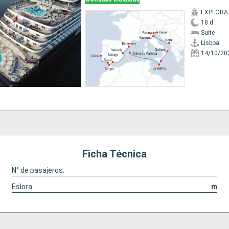
EXPLORA 
18 d
Suite
Lisboa
14/10/20
Ficha Técnica
N° de pasajeros:
Eslora:
m