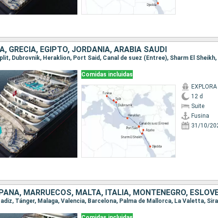
IA, GRECIA, EGIPTO, JORDANIA, ARABIA SAUDÍ
 Split, Dubrovnik, Heraklion, Port Said, Canal de suez (Entree), Sharm El Sheikh
Comidas incluidas
EXPLORA 
12 d
Suite
Fusina
31/10/20
PAÑA, MARRUECOS, MALTA, ITALIA, MONTENEGRO, ESLOV
Comidas incluidas