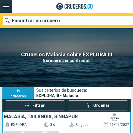
Encontrar un crucero
Cruceros Malasia sobre EXPLORA III
Fecha de salida
6 cruceros encontrados
Buscar
6
Sus criterios de búsqueda:
EXPLORA III - Malasia
cruceros
Filtrar
Ordenar
MALASIA, TAILANDIA, SINGAPUR
EXPLORA III
8 d
Singapur
26/11/2027