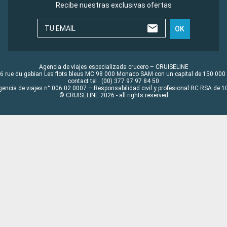
Recibe nuestras exclusivas ofertas
TU EMAIL
OK
Agencia de viajes especializada crucero – CRUISELINE
6 rue du gabian Les flots bleus MC 98 000 Monaco SAM con un capital de 150 000
contact tel : (00) 377 97 97 84 50
gencia de viajes n° 006 02 0007 – Responsabilidad civil y profesional RC RSA de
© CRUISELINE 2026 - all rights reserved