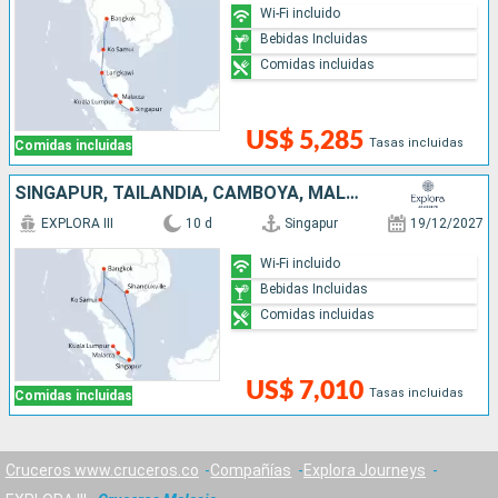
Wi-Fi incluido
Bebidas Incluidas
Comidas incluidas
US$ 5,285
Tasas incluidas
Comidas incluidas
SINGAPUR, TAILANDIA, CAMBOYA, MALASIA
EXPLORA III
10 d
Singapur
19/12/2027
Wi-Fi incluido
Bebidas Incluidas
Comidas incluidas
US$ 7,010
Tasas incluidas
Comidas incluidas
Cruceros www.cruceros.co
Compañías
Explora Journeys