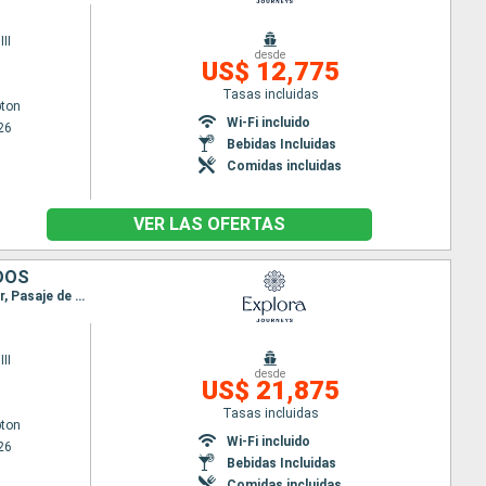
II
desde
US$ 12,775
Tasas incluidas
ton
Wi-Fi incluido
26
Bebidas Incluidas
Comidas incluidas
VER LAS OFERTAS
IDOS
Itinerario : Southampton, Greencastle, Stornoway, Seydisfjordhur, Akureyri, Reykjavik, Isafjordhur, Pasaje de Christian Sund, Paamiut, Nanortalik, Corner Brook, Havre Saint Pierre, Quebec, |La baie, Siete Islas, Charlottetown, Sidney, Halifax, Newport, Nueva York
II
desde
US$ 21,875
Tasas incluidas
ton
Wi-Fi incluido
26
Bebidas Incluidas
Comidas incluidas