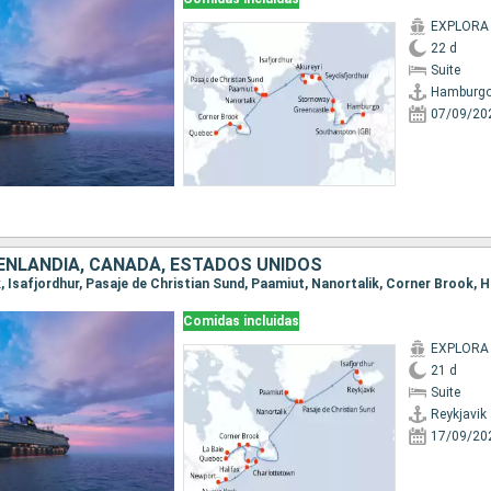
EXPLORA I
22 d
Suite
Hamburg
07/09/20
OENLANDIA, CANADÁ, ESTADOS UNIDOS
Comidas incluidas
EXPLORA I
21 d
Suite
Reykjavik
17/09/20