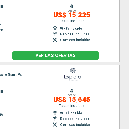
II
desde
US$ 15,225
Tasas incluidas
o
Wi-Fi incluido
26
Bebidas Incluidas
Comidas incluidas
VER LAS OFERTAS
Itinerario : Reykjavik, Isafjordhur, Pasaje de Christian Sund, Paamiut, Nanortalik, Corner Brook, Havre Saint Pierre, Quebec, |La baie, Siete Islas, Charlottetown, Sidney, Halifax, Newport, Nueva York
II
desde
US$ 15,645
Tasas incluidas
Wi-Fi incluido
26
Bebidas Incluidas
Comidas incluidas