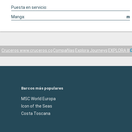
Puesta en servicio:
Manga:
m
Cruceros www.cruceros.co
Compañías
Explora Journeys
EXPLORA III
C
Barcos más populares
MSC World Europa
Icon of the Seas
Costa Toscana