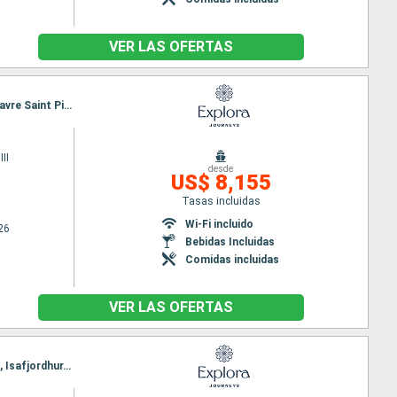
VER LAS OFERTAS
Itinerario : Reykjavik, Isafjordhur, Pasaje de Christian Sund, Paamiut, Nanortalik, Corner Brook, Havre Saint Pierre, Quebec
II
desde
US$ 8,155
Tasas incluidas
Wi-Fi incluido
26
Bebidas Incluidas
Comidas incluidas
VER LAS OFERTAS
Itinerario : Hamburgo, Southampton, Greencastle, Stornoway, Seydisfjordhur, Akureyri, Reykjavik, Isafjordhur, Pasaje de Christian Sund, Paamiut, Nanortalik, Corner Brook, Havre Saint Pierre, Quebec