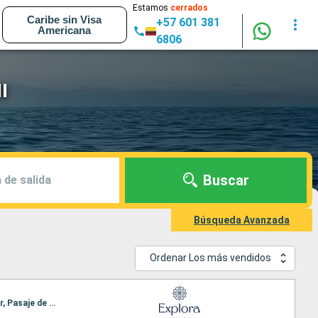
Estamos
cerrados
Caribe sin Visa
+57 601 381
Americana
6806
I
Buscar
 de salida
Búsqueda Avanzada
Ordenar Los más vendidos
Itinerario : Southampton, Greencastle, Stornoway, Seydisfjordhur, Akureyri, Reykjavik, Isafjordhur, Pasaje de Christian Sund, Paamiut, Nanortalik, Corner Brook, Havre Saint Pierre, Quebec