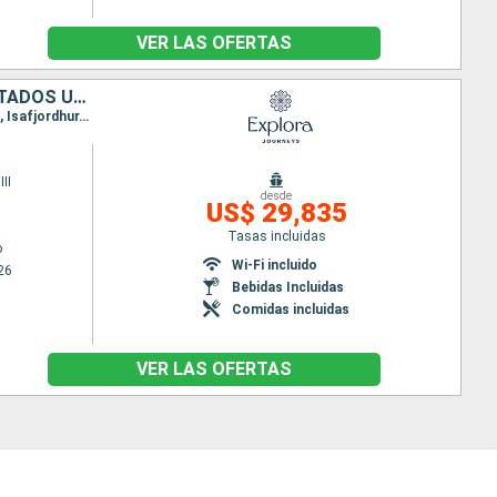
VER LAS OFERTAS
ALEMANIA, IRLANDA, REINO UNIDO, ISLANDIA, GROENLANDIA, CANADÁ, ESTADOS UNIDOS
Itinerario : Hamburgo, Southampton, Greencastle, Stornoway, Seydisfjordhur, Akureyri, Reykjavik, Isafjordhur, Pasaje de Christian Sund, Paamiut, Nanortalik, Corner Brook, Havre Saint Pierre, Quebec, |La baie, Siete Islas, Charlottetown, Sidney, Halifax, Newport, Nueva York
II
desde
US$ 29,835
Tasas incluidas
o
Wi-Fi incluido
26
Bebidas Incluidas
Comidas incluidas
VER LAS OFERTAS