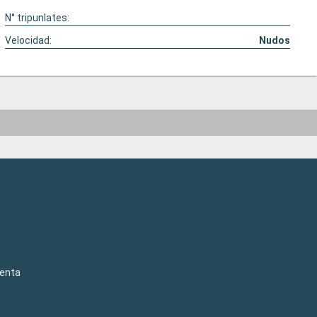
N° tripunlates:
Velocidad:
Nudos
venta