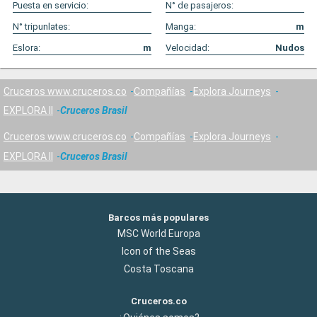
Puesta en servicio:
N° de pasajeros:
N° tripunlates:
Manga:
m
Eslora:
m
Velocidad:
Nudos
Cruceros www.cruceros.co
Compañías
Explora Journeys
EXPLORA II
Cruceros Brasil
Cruceros www.cruceros.co
Compañías
Explora Journeys
EXPLORA II
Cruceros Brasil
Barcos más populares
MSC World Europa
Icon of the Seas
Costa Toscana
Cruceros.co