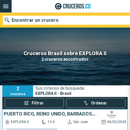
Encontrar un crucero
Cruceros Brasil sobre EXPLORA II
Fecha de salida
2 cruceros encontrados
Buscar
2
Sus criterios de búsqueda:
EXPLORA II - Brasil
cruceros
Filtrar
Ordenar
PUERTO RICO, REINO UNIDO, BARBADOS, ANTIGUA Y BARBUDA, BRASIL
EXPLORA II
12 d
San Juan
06/02/2028