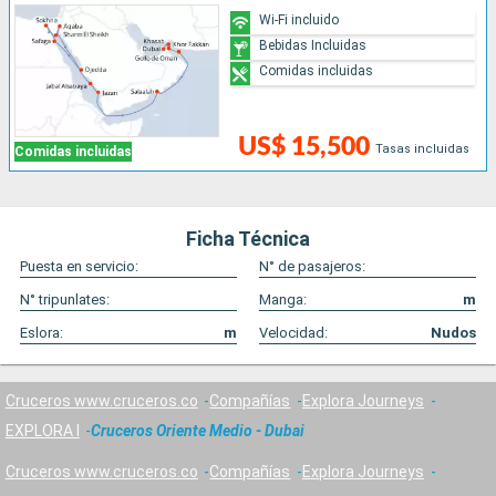
Wi-Fi incluido
Bebidas Incluidas
Comidas incluidas
US$ 15,500
Tasas incluidas
Comidas incluidas
Ficha Técnica
Puesta en servicio:
N° de pasajeros:
N° tripunlates:
Manga:
m
Eslora:
m
Velocidad:
Nudos
Cruceros www.cruceros.co
Compañías
Explora Journeys
EXPLORA I
Cruceros Oriente Medio - Dubai
Cruceros www.cruceros.co
Compañías
Explora Journeys