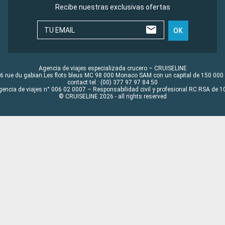
Recibe nuestras exclusivas ofertas
TU EMAIL
OK
Agencia de viajes especializada crucero – CRUISELINE
6 rue du gabian Les flots bleus MC 98 000 Monaco SAM con un capital de 150 000
contact tel : (00) 377 97 97 84 50
gencia de viajes n° 006 02 0007 – Responsabilidad civil y profesional RC RSA de
© CRUISELINE 2026 - all rights reserved