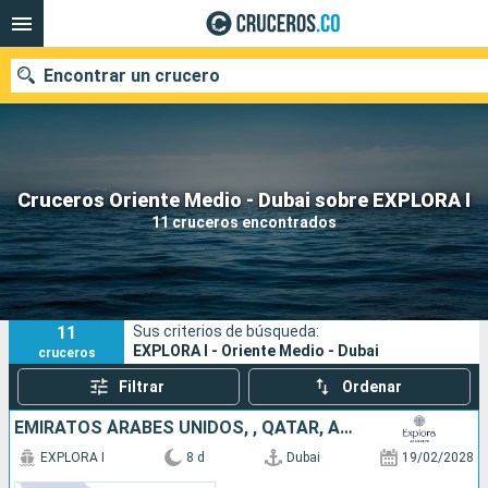
Encontrar un crucero
Cruceros Oriente Medio - Dubai sobre EXPLORA I
Fecha de salida
11 cruceros encontrados
Buscar
11
Sus criterios de búsqueda:
EXPLORA I - Oriente Medio - Dubai
cruceros
Filtrar
Ordenar
EMIRATOS ÁRABES UNIDOS, , QATAR, ARABIA SAUDÍ
EXPLORA I
8 d
Dubai
19/02/2028