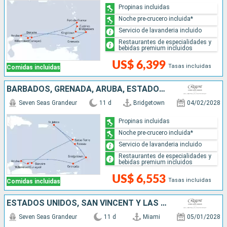
Propinas incluidas
Noche pre-crucero incluida*
Servicio de lavanderia incluido
Restaurantes de especialidades y
bebidas premium incluidos
US$ 6,399
Tasas incluidas
Comidas incluidas
BARBADOS, GRENADA, ARUBA, ESTADOS UNIDOS, DOMINICA
Seven Seas Grandeur
11 d
Bridgetown
04/02/2028
Propinas incluidas
Noche pre-crucero incluida*
Servicio de lavanderia incluido
Restaurantes de especialidades y
bebidas premium incluidos
US$ 6,553
Tasas incluidas
Comidas incluidas
ESTADOS UNIDOS, SAN VINCENT Y LAS GRANADINAS, FRANCIA, SAN MARTÍN, DOMINICA, SANTA LUCIA, BARBADOS
Seven Seas Grandeur
11 d
Miami
05/01/2028