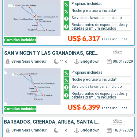
Propinas incluidas
Noche pre-crucero incluida*
Servicio de lavanderia incluido
Restaurantes de especialidades y
bebidas premium incluidos
US$ 6,317
Tasas incluidas
Comidas incluidas
SAN VINCENT Y LAS GRANADINAS, GRENADA, SANTA LUCIA, FRANCIA, ESTADOS UNIDOS, DOMINICA, BARBADOS
Seven Seas Grandeur
11 d
Bridgetown
08/01/2029
Propinas incluidas
Noche pre-crucero incluida*
Servicio de lavanderia incluido
Restaurantes de especialidades y
bebidas premium incluidos
US$ 6,399
Tasas incluidas
Comidas incluidas
BARBADOS, GRENADA, ARUBA, SANTA LUCIA, SAN VINCENT Y LAS GRANADINAS
Seven Seas Grandeur
11 d
Bridgetown
18/01/2029