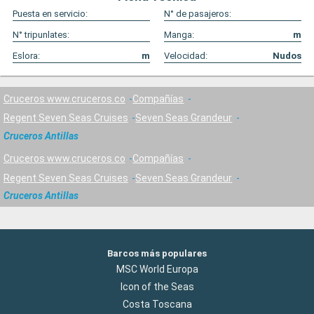
Puesta en servicio:
N° de pasajeros:
N° tripunlates:
Manga:
m
Eslora:
m
Velocidad:
Nudos
Cruceros www.cruceros.co
Compañías
Regent Seven Seas Cruises
Seven Seas Grandeur
Cruceros Antillas
Cruceros www.cruceros.co
Compañías
Regent Seven Seas Cruises
Seven Seas Grandeur
Cruceros Antillas
Barcos más populares
MSC World Europa
Icon of the Seas
Costa Toscana