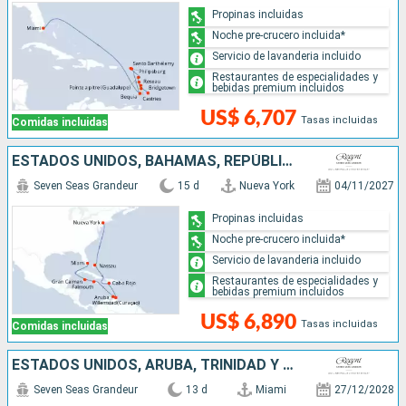
Propinas incluidas
Noche pre-crucero incluida*
Servicio de lavanderia incluido
Restaurantes de especialidades y
bebidas premium incluidos
US$ 6,707
Tasas incluidas
Comidas incluidas
ESTADOS UNIDOS, BAHAMAS, REPÚBLICA DOMINICANA, ARUBA, JAMAICA, ISLAS CAIMÁN
Seven Seas Grandeur
15 d
Nueva York
04/11/2027
Propinas incluidas
Noche pre-crucero incluida*
Servicio de lavanderia incluido
Restaurantes de especialidades y
bebidas premium incluidos
US$ 6,890
Tasas incluidas
Comidas incluidas
ESTADOS UNIDOS, ARUBA, TRINIDAD Y TOBAGO, SAN VINCENT Y LAS GRANADINAS, DOMINICA, SANTA LUCIA, BARBADOS
Seven Seas Grandeur
13 d
Miami
27/12/2028