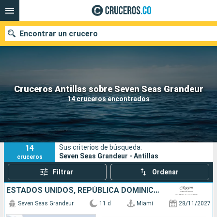
Encontrar un crucero
Cruceros Antillas sobre Seven Seas Grandeur
Fecha de salida
14 cruceros encontrados
Buscar
14
Sus criterios de búsqueda:
Seven Seas Grandeur - Antillas
cruceros
Filtrar
Ordenar
ESTADOS UNIDOS, REPÚBLICA DOMINICANA, PUERTO RICO, SAN MARTÍN, FRANCIA, SAN VINCENT Y LAS GRANADINAS
Seven Seas Grandeur
11 d
Miami
28/11/2027