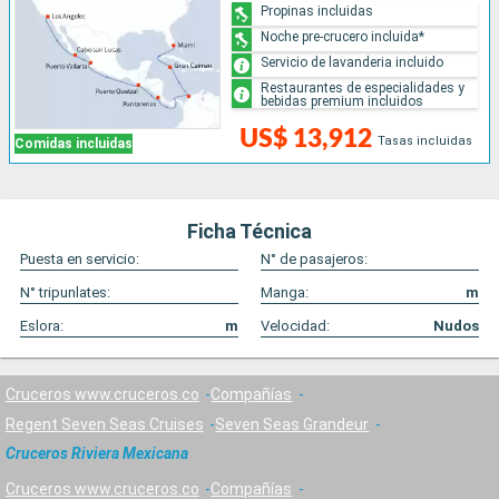
Propinas incluidas
Noche pre-crucero incluida*
Servicio de lavanderia incluido
Restaurantes de especialidades y
bebidas premium incluidos
US$ 13,912
Tasas incluidas
Comidas incluidas
Ficha Técnica
Puesta en servicio:
N° de pasajeros:
N° tripunlates:
Manga:
m
Eslora:
m
Velocidad:
Nudos
Cruceros www.cruceros.co
Compañías
Regent Seven Seas Cruises
Seven Seas Grandeur
Cruceros Riviera Mexicana
Cruceros www.cruceros.co
Compañías