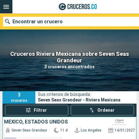
Encontrar un crucero
Cruceros Riviera Mexicana sobre Seven Seas
Grandeur
Fecha de salida
3 cruceros encontrados
Buscar
3
Sus criterios de búsqueda:
Seven Seas Grandeur - Riviera Mexicana
cruceros
Filtrar
Ordenar
MÉXICO, ESTADOS UNIDOS
Seven Seas Grandeur
11 d
Los Angeles
14/01/2027