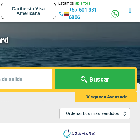
Estamos
abiertos
Caribe sin Visa
+57 601 381
Americana
6806
ard
Buscar
 de salida
Búsqueda Avanzada
Ordenar Los más vendidos