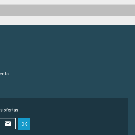
venta
as ofertas
OK