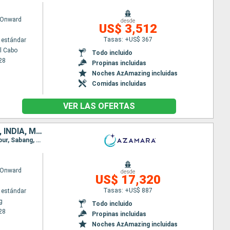
 Onward
desde
US$ 3,512
Tasas: +US$ 367
 estándar
l Cabo
Todo incluido
28
Propinas incluidas
Noches AzAmazing incluidas
Comidas incluidas
VER LAS OFERTAS
CHINA, VIETNAM, TAILANDIA, SINGAPUR, MALASIA, INDONESIA, SRI LANKA, INDIA, MALDIVAS, MAURICE, FRANCIA, MADAGASCAR, SUDAFRICA
Itinerario : Hong Kong, Da Nang, Ho Chi Minh-Ville, Laem Chabang, Ko Samui, Singapur, Kuala Lumpur, Sabang, Hambantota, Colombo, Cochin, Male, Port Louis, Pointe des Gallets, Taolagnao, Richards Bay, Durban, Puerto Elizabeth, Ciudad del Cabo
 Onward
desde
US$ 17,320
Tasas: +US$ 887
 estándar
g
Todo incluido
28
Propinas incluidas
Noches AzAmazing incluidas