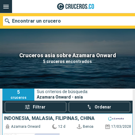
Encontrar un crucero
Cruceros asia sobre Azamara Onward
Fecha de salida
5 cruceros encontrados
Buscar
5
Sus criterios de búsqueda:
Azamara Onward - asia
cruceros
Filtrar
Ordenar
INDONESIA, MALASIA, FILIPINAS, CHINA
Azamara Onward
12 d
Benoa
17/03/2028