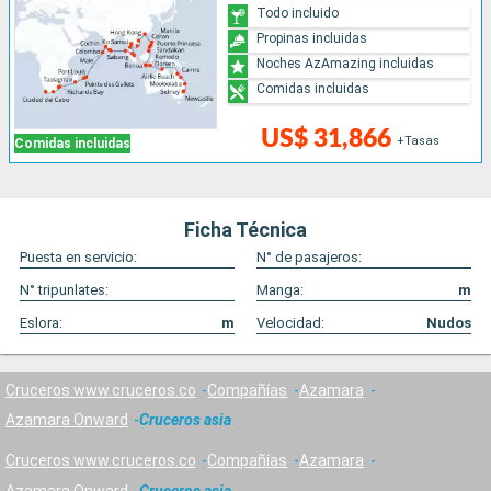
Todo incluido
Propinas incluidas
Noches AzAmazing incluidas
Comidas incluidas
US$ 31,866
+Tasas
Comidas incluidas
Ficha Técnica
Puesta en servicio:
N° de pasajeros:
N° tripunlates:
Manga:
m
Eslora:
m
Velocidad:
Nudos
Cruceros www.cruceros.co
Compañías
Azamara
Azamara Onward
Cruceros asia
Cruceros www.cruceros.co
Compañías
Azamara
Azamara Onward
Cruceros asia