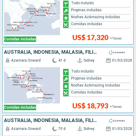
Todo incluido
Propinas incluidas
Noches AzAmazing incluidas
Comidas incluidas
US$ 17,320
+Tasas
Comidas incluidas
AUSTRALIA, INDONESIA, MALASIA, FILIPINAS, CHINA, VIETNAM, TAILANDIA, SINGAPUR
Azamara Onward
41 d
Sidney
01/03/2028
Todo incluido
Propinas incluidas
Noches AzAmazing incluidas
Comidas incluidas
US$ 18,793
+Tasas
Comidas incluidas
AUSTRALIA, INDONESIA, MALASIA, FILIPINAS, CHINA, VIETNAM, TAILANDIA, SINGAPUR, SRI LANKA, INDIA, MALDIVAS, MAURICE, FRANCIA, MADAGASCAR, SUDAFRICA
Azamara Onward
70 d
Sidney
01/03/2028