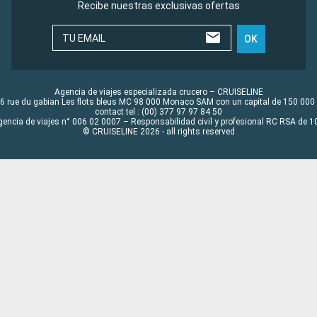
Recibe nuestras exclusivas ofertas
TU EMAIL
OK
Agencia de viajes especializada crucero – CRUISELINE
6 rue du gabian Les flots bleus MC 98 000 Monaco SAM con un capital de 150 000
contact tel : (00) 377 97 97 84 50
gencia de viajes n° 006 02 0007 – Responsabilidad civil y profesional RC RSA de
© CRUISELINE 2026 - all rights reserved