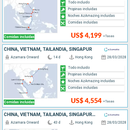
Todo incluido
Propinas incluidas
Noches AzAmazing incluidas
Comidas incluidas
US$ 4,199
+Tasas
Comidas incluidas
CHINA, VIETNAM, TAILANDIA, SINGAPUR
Azamara Onward
14 d
Hong Kong
28/03/2028
Todo incluido
Propinas incluidas
Noches AzAmazing incluidas
Comidas incluidas
US$ 4,554
+Tasas
Comidas incluidas
CHINA, VIETNAM, TAILANDIA, SINGAPUR, MALASIA, INDONESIA, SRI LANKA, INDIA, MALDIVAS, MAURICE, FRANCIA, MADAGASCAR, SUDAFRICA
Azamara Onward
43 d
Hong Kong
28/03/2028