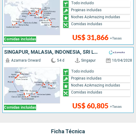
Todo incluido
Propinas incluidas
Noches AzAmazing incluidas
Comidas incluidas
US$ 31,866
+Tasas
Comidas incluidas
SINGAPUR, MALASIA, INDONESIA, SRI LANKA, INDIA, MALDIVAS, MAURICE, FRANCIA, MADAGASCAR, SUDAFRICA, NAMIBIA, REINO UNIDO, CABO VERDE, MARRUECOS, ESPAÑA
Azamara Onward
54 d
Singapur
10/04/2028
Todo incluido
Propinas incluidas
Noches AzAmazing incluidas
Comidas incluidas
US$ 60,805
+Tasas
Comidas incluidas
Ficha Técnica