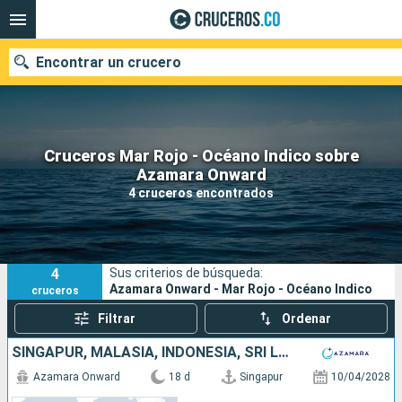
Encontrar un crucero
Cruceros Mar Rojo - Océano Indico sobre
Azamara Onward
Fecha de salida
4 cruceros encontrados
Buscar
4
Sus criterios de búsqueda:
Azamara Onward - Mar Rojo - Océano Indico
cruceros
Filtrar
Ordenar
SINGAPUR, MALASIA, INDONESIA, SRI LANKA, INDIA, MALDIVAS, MAURICE
Azamara Onward
18 d
Singapur
10/04/2028