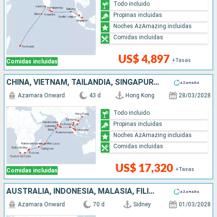
Todo incluido
Propinas incluidas
Noches AzAmazing incluidas
Comidas incluidas
US$ 4,897
+Tasas
Comidas incluidas
CHINA, VIETNAM, TAILANDIA, SINGAPUR, MALASIA, INDONESIA, SRI LANKA, INDIA, MALDIVAS, MAURICE, FRANCIA, MADAGASCAR, SUDAFRICA
Azamara Onward
43 d
Hong Kong
28/03/2028
Todo incluido
Propinas incluidas
Noches AzAmazing incluidas
Comidas incluidas
US$ 17,320
+Tasas
Comidas incluidas
AUSTRALIA, INDONESIA, MALASIA, FILIPINAS, CHINA, VIETNAM, TAILANDIA, SINGAPUR, SRI LANKA, INDIA, MALDIVAS, MAURICE, FRANCIA, MADAGASCAR, SUDAFRICA
Azamara Onward
70 d
Sidney
01/03/2028