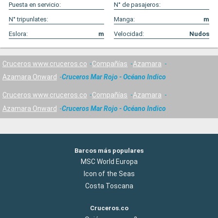
Puesta en servicio:
N° de pasajeros:
N° tripunlates:
Manga:
m
Eslora:
m
Velocidad:
Nudos
Cruceros www.cruceros.co
Compañías
Azamara
Azamara Onward
Cruceros Mar Rojo - Océano Indico
Cruceros www.cruceros.co
Compañías
Azamara
Azamara Onward
Cruceros Mar Rojo - Océano Indico
Barcos más populares
MSC World Europa
Icon of the Seas
Costa Toscana
Cruceros.co