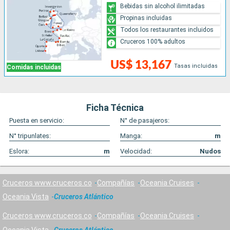
Bebidas sin alcohol ilimitadas
Propinas incluidas
Todos los restaurantes incluidos
Cruceros 100% adultos
US$ 13,167
Tasas incluidas
Comidas incluidas
Ficha Técnica
Puesta en servicio:
N° de pasajeros:
N° tripunlates:
Manga:
m
Eslora:
m
Velocidad:
Nudos
Cruceros www.cruceros.co
Compañías
Oceania Cruises
Oceania Vista
Cruceros Atlántico
Cruceros www.cruceros.co
Compañías
Oceania Cruises
Oceania Vista
Cruceros Atlántico