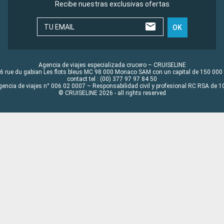
Recibe nuestras exclusivas ofertas
TU EMAIL
OK
Agencia de viajes especializada crucero – CRUISELINE
6 rue du gabian Les flots bleus MC 98 000 Monaco SAM con un capital de 150 000
contact tel : (00) 377 97 97 84 50
gencia de viajes n° 006 02 0007 – Responsabilidad civil y profesional RC RSA de
© CRUISELINE 2026 - all rights reserved