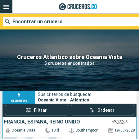
Encontrar un crucero
Cruceros Atlántico sobre Oceania Vista
Fecha de salida
5 cruceros encontrados
Buscar
5
Sus criterios de búsqueda:
Oceania Vista - Atlántico
cruceros
Filtrar
Ordenar
FRANCIA, ESPAÑA, REINO UNIDO
Oceania Vista
13 d
Southampton
19/05/2028