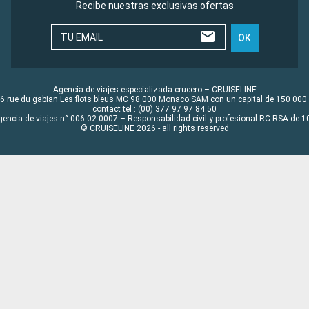
Recibe nuestras exclusivas ofertas
TU EMAIL
OK
Agencia de viajes especializada crucero – CRUISELINE
6 rue du gabian Les flots bleus MC 98 000 Monaco SAM con un capital de 150 000
contact tel : (00) 377 97 97 84 50
gencia de viajes n° 006 02 0007 – Responsabilidad civil y profesional RC RSA de
© CRUISELINE 2026 - all rights reserved