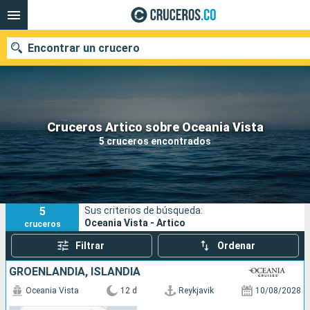
Encontrar un crucero
Cruceros Artico sobre Oceania Vista
Fecha de salida
5 cruceros encontrados
Buscar
5
Sus criterios de búsqueda:
Oceania Vista - Artico
cruceros
Filtrar
Ordenar
GROENLANDIA, ISLANDIA
Oceania Vista
12 d
Reykjavik
10/08/2028