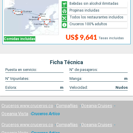
Bebidas sin alcohol ilimitadas
Propinas incluidas
Todos los restaurantes incluidos
Cruceros 100% adultos
US$ 9,641
Tasas incluidas
Comidas incluidas
Ficha Técnica
Puesta en servicio:
N° de pasajeros:
N° tripunlates:
Manga:
m
Eslora:
m
Velocidad:
Nudos
Cruceros www.cruceros.co
Compañías
Oceania Cruises
Oceania Vista
Cruceros Artico
Cruceros www.cruceros.co
Compañías
Oceania Cruises
Oceania Vista
Cruceros Artico