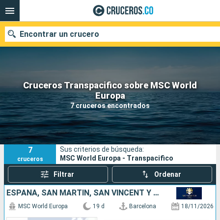
Encontrar un crucero
Cruceros Transpacifico sobre MSC World
Europa
Fecha de salida
7 cruceros encontrados
Buscar
7
Sus criterios de búsqueda:
MSC World Europa - Transpacifico
cruceros
Filtrar
Ordenar
ESPAÑA, SAN MARTÍN, SAN VINCENT Y LAS GRANADINAS, BARBADOS, GRENADA
MSC World Europa
19 d
Barcelona
18/11/2026