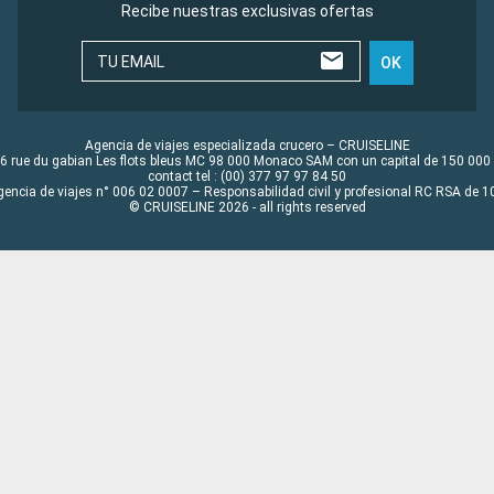
Recibe nuestras exclusivas ofertas
TU EMAIL
OK
Agencia de viajes especializada crucero – CRUISELINE
6 rue du gabian Les flots bleus MC 98 000 Monaco SAM con un capital de 150 000
contact tel : (00) 377 97 97 84 50
gencia de viajes n° 006 02 0007 – Responsabilidad civil y profesional RC RSA de
© CRUISELINE 2026 - all rights reserved