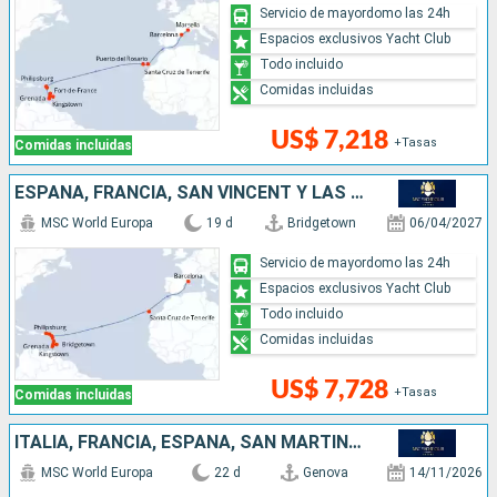
Servicio de mayordomo las 24h
Espacios exclusivos Yacht Club
Todo incluido
Comidas incluidas
US$ 7,218
+Tasas
Comidas incluidas
ESPAÑA, FRANCIA, SAN VINCENT Y LAS GRANADINAS, ANTIGUA Y BARBUDA, REINO UNIDO, GRENADA, PAISES BAJOS, BARBADOS
MSC World Europa
19 d
Bridgetown
06/04/2027
Servicio de mayordomo las 24h
Espacios exclusivos Yacht Club
Todo incluido
Comidas incluidas
US$ 7,728
+Tasas
Comidas incluidas
ITALIA, FRANCIA, ESPAÑA, SAN MARTÍN, SAN VINCENT Y LAS GRANADINAS, BARBADOS, GRENADA
MSC World Europa
22 d
Genova
14/11/2026