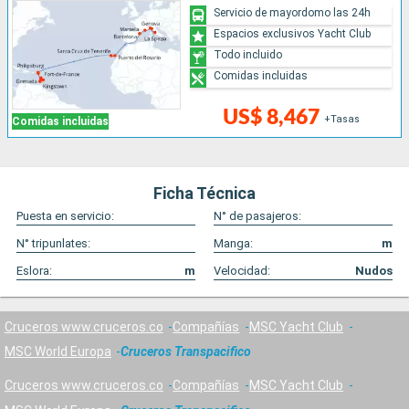
Servicio de mayordomo las 24h
Espacios exclusivos Yacht Club
Todo incluido
Comidas incluidas
US$ 8,467
+Tasas
Comidas incluidas
Ficha Técnica
Puesta en servicio:
N° de pasajeros:
N° tripunlates:
Manga:
m
Eslora:
m
Velocidad:
Nudos
Cruceros www.cruceros.co
Compañías
MSC Yacht Club
MSC World Europa
Cruceros Transpacifico
Cruceros www.cruceros.co
Compañías
MSC Yacht Club